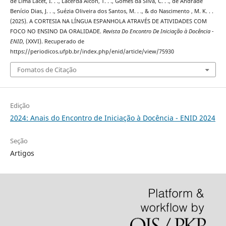
de Lima Lacet, I. . ., Lacerda Alcón, T. . ., Gomes da Silva, C. . ., de Andrade
Benício Dias, J. . ., Suézia Oliveira dos Santos, M. . ., & do Nascimento , M. K. . .
(2025). A CORTESIA NA LÍNGUA ESPANHOLA ATRAVÉS DE ATIVIDADES COM
FOCO NO ENSINO DA ORALIDADE.
Revista Do Encontro De Iniciação à Docência -
ENID
, (XXVI). Recuperado de
https://periodicos.ufpb.br/index.php/enid/article/view/75930
Fomatos de Citação
Edição
2024: Anais do Encontro de Iniciação à Docência - ENID 2024
Seção
Artigos