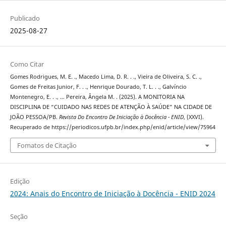
Publicado
2025-08-27
Como Citar
Gomes Rodrigues, M. E. ., Macedo Lima, D. R. . ., Vieira de Oliveira, S. C. .,
Gomes de Freitas Junior, F. . ., Henrique Dourado, T. L. . ., Galvíncio
Montenegro, E. . ., … Pereira, Ângela M. . (2025). A MONITORIA NA
DISCIPLINA DE “CUIDADO NAS REDES DE ATENÇÃO À SAÚDE” NA CIDADE DE
JOÃO PESSOA/PB.
Revista Do Encontro De Iniciação à Docência - ENID
, (XXVI).
Recuperado de https://periodicos.ufpb.br/index.php/enid/article/view/75964
Fomatos de Citação
Edição
2024: Anais do Encontro de Iniciação à Docência - ENID 2024
Seção