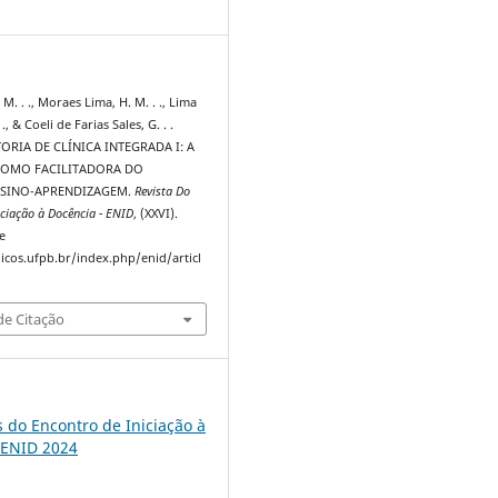
7
M. . ., Moraes Lima, H. M. . ., Lima
., & Coeli de Farias Sales, G. . .
TORIA DE CLÍNICA INTEGRADA I: A
COMO FACILITADORA DO
SINO-APRENDIZAGEM.
Revista Do
iciação à Docência - ENID
, (XXVI).
e
dicos.ufpb.br/index.php/enid/articl
e Citação
s do Encontro de Iniciação à
 ENID 2024