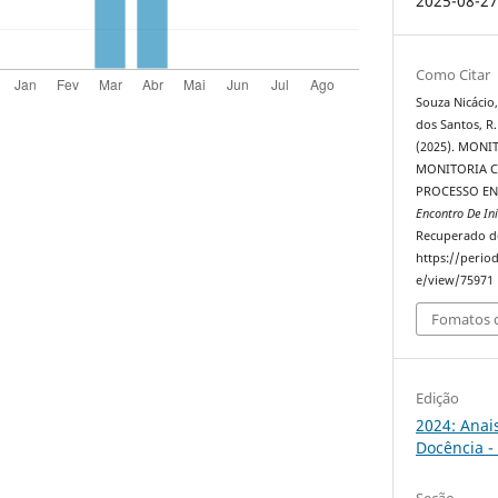
2025-08-2
Como Citar
Souza Nicácio, 
dos Santos, R. 
(2025). MONI
MONITORIA 
PROCESSO EN
Encontro De In
Recuperado d
https://perio
e/view/75971
Fomatos d
Edição
2024: Anai
Docência -