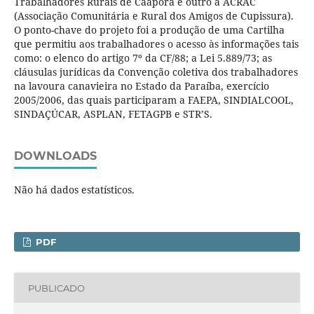
Trabalhadores Rurais de Caaporã e outro à ACRAC
(Associação Comunitária e Rural dos Amigos de Cupissura).
O ponto-chave do projeto foi a produção de uma Cartilha
que permitiu aos trabalhadores o acesso às informações tais
como: o elenco do artigo 7º da CF/88; a Lei 5.889/73; as
cláusulas jurídicas da Convenção coletiva dos trabalhadores
na lavoura canavieira no Estado da Paraíba, exercício
2005/2006, das quais participaram a FAEPA, SINDIALCOOL,
SINDAÇÚCAR, ASPLAN, FETAGPB e STR’S.
DOWNLOADS
Não há dados estatísticos.
PDF
PUBLICADO