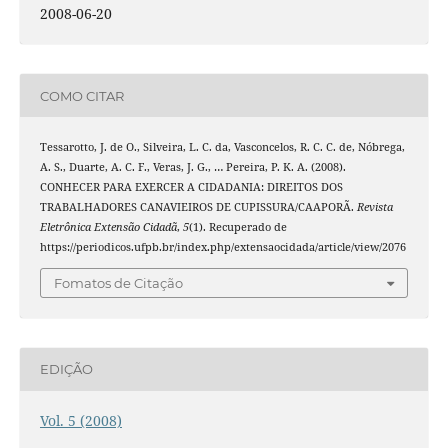
2008-06-20
COMO CITAR
Tessarotto, J. de O., Silveira, L. C. da, Vasconcelos, R. C. C. de, Nóbrega,
A. S., Duarte, A. C. F., Veras, J. G., … Pereira, P. K. A. (2008).
CONHECER PARA EXERCER A CIDADANIA: DIREITOS DOS
TRABALHADORES CANAVIEIROS DE CUPISSURA/CAAPORÃ.
Revista
Eletrônica Extensão Cidadã
,
5
(1). Recuperado de
https://periodicos.ufpb.br/index.php/extensaocidada/article/view/2076
Fomatos de Citação
EDIÇÃO
Vol. 5 (2008)