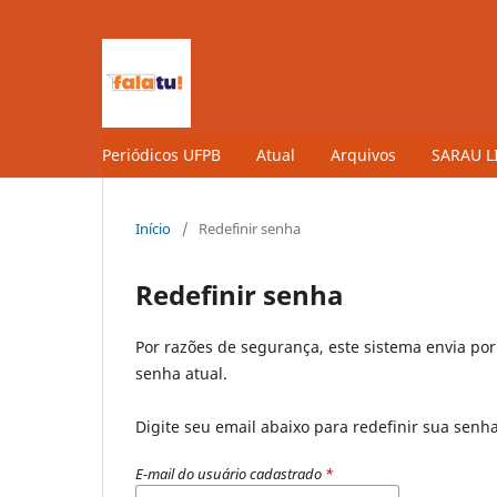
Periódicos UFPB
Atual
Arquivos
SARAU L
Início
/
Redefinir senha
Redefinir senha
Por razões de segurança, este sistema envia po
senha atual.
Digite seu email abaixo para redefinir sua senh
E-mail do usuário cadastrado
*