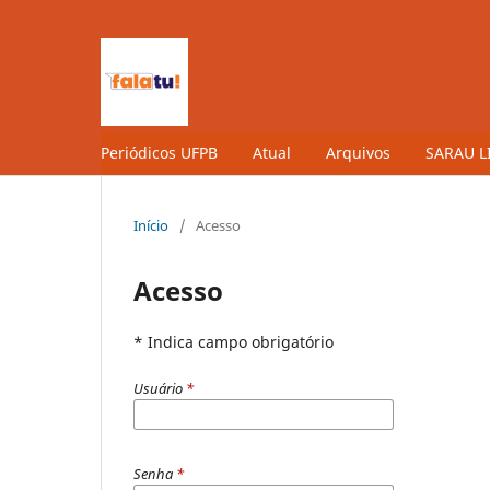
Periódicos UFPB
Atual
Arquivos
SARAU L
Início
/
Acesso
Acesso
* Indica campo obrigatório
Usuário
*
Senha
*