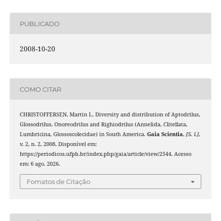
PUBLICADO
2008-10-20
COMO CITAR
CHRISTOFFERSEN, Martin L. Diversity and distribution of Aptodrilus,
Glossodrilus, Onoreodrilus and Righiodrilus (Annelida, Clitellata,
Lumbricina, Glossoscolecidae) in South America.
Gaia Scientia
,
[S. l.]
,
v. 2, n. 2, 2008. Disponível em:
https://periodicos.ufpb.br/index.php/gaia/article/view/2544. Acesso
em: 6 ago. 2026.
Fomatos de Citação