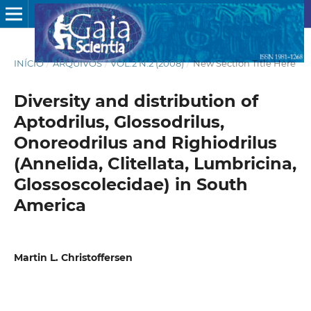
INÍCIO
/
ARQUIVOS
/
VOL.2 N.2 (2008)
/
New Section Title Here
Diversity and distribution of
Aptodrilus, Glossodrilus,
Onoreodrilus and Righiodrilus
(Annelida, Clitellata, Lumbricina,
Glossoscolecidae) in South
America
Martin L. Christoffersen