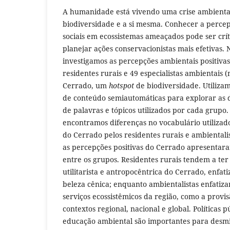
A humanidade está vivendo uma crise ambienta
biodiversidade e a si mesma. Conhecer a percep
sociais em ecossistemas ameaçados pode ser crít
planejar ações conservacionistas mais efetivas. 
investigamos as percepções ambientais positivas
residentes rurais e 49 especialistas ambientais (
Cerrado, um
hotspot
de biodiversidade. Utiliza
de conteúdo semiautomáticas para explorar as d
de palavras e tópicos utilizados por cada grupo
encontramos diferenças no vocabulário utiliza
do Cerrado pelos residentes rurais e ambientali
as percepções positivas do Cerrado apresentara
entre os grupos. Residentes rurais tendem a te
utilitarista e antropocêntrica do Cerrado, enfat
beleza cênica; enquanto ambientalistas enfatiz
serviços ecossistêmicos da região, como a provi
contextos regional, nacional e global. Políticas p
educação ambiental são importantes para desmi