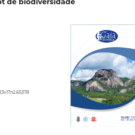
t de biodiversidade
023v17n2.65378