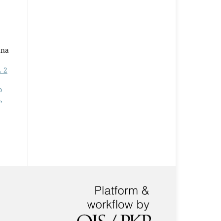
ana
. 2
o
,