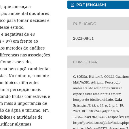
PDF (ENGLISH)
l, que ameaça a
ção ambiental dos atores
ico para tomar decisões e
PUBLICADO
Nesse estudo,
 e negativas de 48
2023-08-31
n = 97) em frente ao
mos métodos de análises
iferenças nas associações
. Como esperado,
COMO CITAR
do na percepção ambiental
stas. No entanto, somente
C. SOUSA, Heitor; R. COLLI, Guarino;
m tópicos diferentes
MALVASIO, Adriana. Percepção
ambiental de residentes rurais e
r uma percepção mais
especialistas ambientais em um
izando frutas comestíveis e
hotspot de biodiversidade.
Gaia
am mais a importância de
Scientia
,
[S. l.]
, v. 17, n. 2, p. 1–19,
são de água e turismo, em
2023. DOI: 10.22478/ufpb.1981-
úblicas e atividades de
1268.2023v17n2.65378. Disponível em
https://periodicos.ufpb.br/index.php
stificar algumas
gaia/article/view/65378. Acesso em: 7