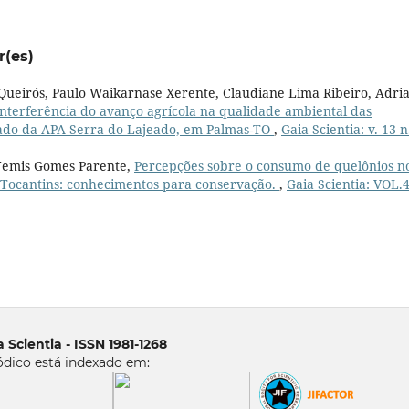
r(es)
o Queirós, Paulo Waikarnase Xerente, Claudiane Lima Ribeiro, Adri
Interferência do avanço agrícola na qualidade ambiental das
eado da APA Serra do Lajeado, em Palmas-TO
,
Gaia Scientia: v. 13 n
 Temis Gomes Parente,
Percepções sobre o consumo de quelônios n
 Tocantins: conhecimentos para conservação.
,
Gaia Scientia: VOL.4
 Scientia - ISSN 1981-1268
ódico está indexado em: