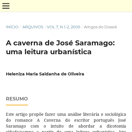
INÍCIO
/
ARQUIVOS
/
VOL.7, N.1-2, 2005
/
Artigos do Dossiê
A caverna de José Saramago:
uma leitura urbanística
Heleniza Maria Saldanha de Oliveira
RESUMO
Este artigo propõe fazer uma análise literária e sociológica
do romance A Caverna do escritor português José
Saramago com o intuito de abordar a dicotomia
cidade/campo a partir de uma leitura urbanística. Isto