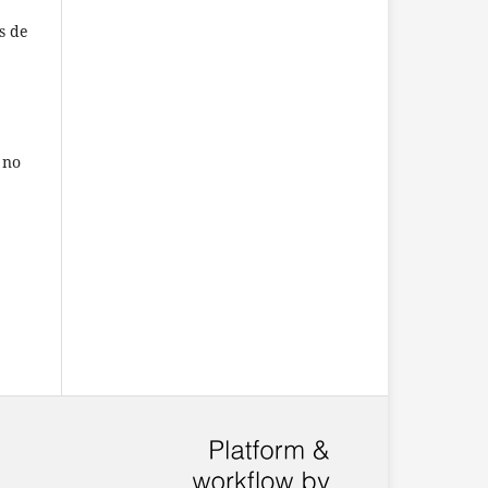
s de
 no