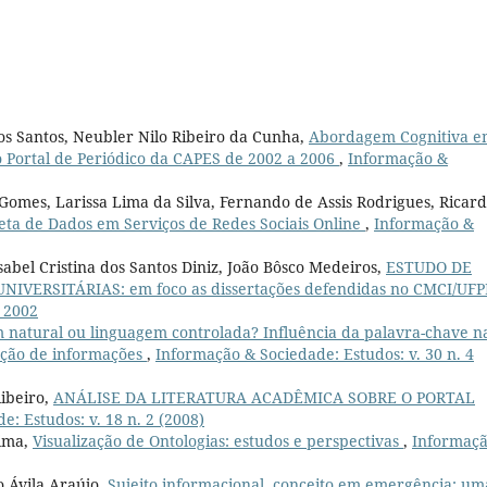
os Santos, Neubler Nilo Ribeiro da Cunha,
Abordagem Cognitiva 
o Portal de Periódico da CAPES de 2002 a 2006
,
Informação &
omes, Larissa Lima da Silva, Fernando de Assis Rodrigues, Ricar
eta de Dados em Serviços de Redes Sociais Online
,
Informação &
abel Cristina dos Santos Diniz, João Bôsco Medeiros,
ESTUDO DE
IVERSITÁRIAS: em foco as dissertações defendidas no CMCI/UF
2 2002
natural ou linguagem controlada? Influência da palavra-chave n
ação de informações
,
Informação & Sociedade: Estudos: v. 30 n. 4
ibeiro,
ANÁLISE DA LITERATURA ACADÊMICA SOBRE O PORTAL
: Estudos: v. 18 n. 2 (2008)
Lima,
Visualização de Ontologias: estudos e perspectivas
,
Informaçã
 Ávila Araújo,
Sujeito informacional, conceito em emergência: um