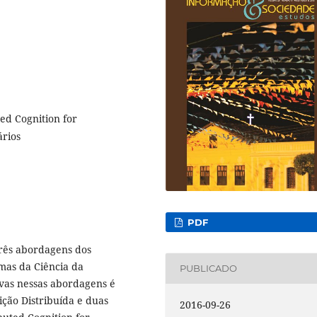
ted Cognition for
ários
PDF
três abordagens dos
mas da Ciência da
PUBLICADO
ivas nessas abordagens é
ção Distribuída e duas
2016-09-26