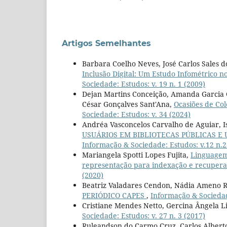
Artigos Semelhantes
Barbara Coelho Neves, José Carlos Sales d
Inclusão Digital: Um Estudo Infométrico n
Sociedade: Estudos: v. 19 n. 1 (2009)
Dejan Martins Conceição, Amanda Garcia G
César Gonçalves Sant'Ana,
Ocasiões de Col
Sociedade: Estudos: v. 34 (2024)
Andréa Vasconcelos Carvalho de Aguiar, Is
USUÁRIOS EM BIBLIOTECAS PÚBLICAS E UN
Informação & Sociedade: Estudos: v.12 n.
Mariangela Spotti Lopes Fujita,
Linguagem 
representação para indexação e recuper
(2020)
Beatriz Valadares Cendon, Nádia Ameno R
PERIÓDICO CAPES
,
Informação & Sociedade
Cristiane Mendes Netto, Gercina Ângela 
Sociedade: Estudos: v. 27 n. 3 (2017)
Ruleandson do Carmo Cruz, Carlos Alberto