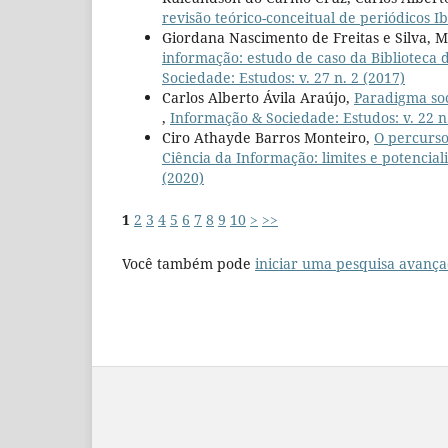
revisão teórico-conceitual de periódicos 
Giordana Nascimento de Freitas e Silva, 
informação: estudo de caso da Biblioteca 
Sociedade: Estudos: v. 27 n. 2 (2017)
Carlos Alberto Ávila Araújo,
Paradigma soc
,
Informação & Sociedade: Estudos: v. 22 n.
Ciro Athayde Barros Monteiro,
O percurso
Ciência da Informação: limites e potencia
(2020)
1
2
3
4
5
6
7
8
9
10
>
>>
Você também pode
iniciar uma pesquisa avança