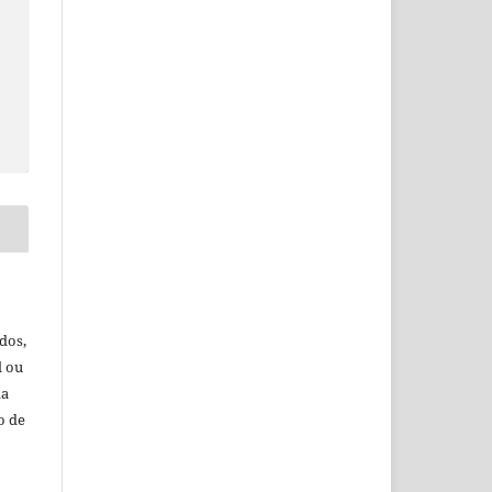
dos,
l ou
da
o de