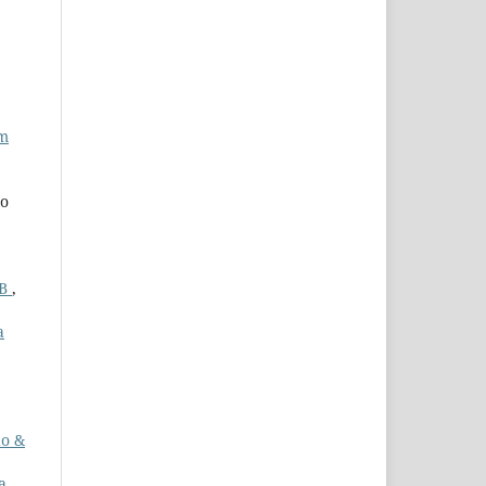
em
do
PB
,
a
o &
a