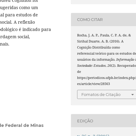
buted Cognition for
 sugeridas como um
al para estudos de
COMO CITAR
ocial. A reflexão
odológico é indicado para
Rocha, J. A. P., Paula, C. P. A. de, &
ordagem social,
Sirihal Duarte, A. B. (2016). A
nais.
Cognição Distribuída como
referencial teórico para os estudos d
usuários da informação.
Informação 
Sociedade: Estudos
,
26
(2). Recuperad
de
https://periodicos.ufpb.br/index.php/
es/article/view/28563
Fomatos de Citação
EDIÇÃO
de Federal de Minas