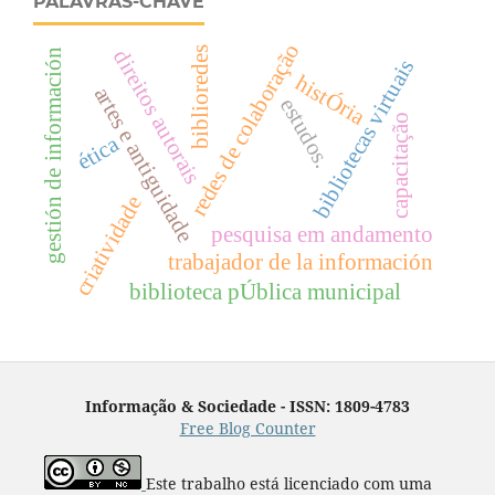
PALAVRAS-CHAVE
redes de colaboração
biblioredes
direitos autorais
gestión de información
bibliotecas virtuais
histÓria
artes e antiguidade
estudos.
capacitação
ética
criatividade
pesquisa em andamento
trabajador de la información
biblioteca pÚblica municipal
Informação & Sociedade - ISSN: 1809-4783
Free Blog Counter
Este trabalho está licenciado com uma