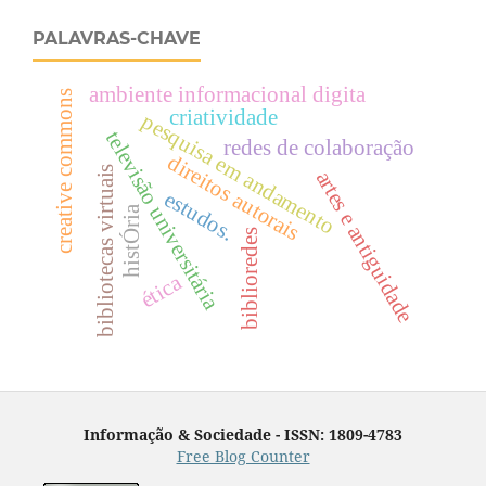
PALAVRAS-CHAVE
ambiente informacional digita
creative commons
criatividade
pesquisa em andamento
televisão universitária
redes de colaboração
direitos autorais
bibliotecas virtuais
artes e antiguidade
estudos.
histÓria
biblioredes
ética
Informação & Sociedade - ISSN: 1809-4783
Free Blog Counter