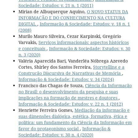
Sociedade: Estudos: v. 21 n. 1 (2011)
Mirian de Albuquerque Aquino,
O NOVO STATUS DA
INFORMAÇÃO E DO CONHECIMENTO NA CULTURA
DIGITAL
,
Informação & Sociedade: Estudos: v. 18 n. 1
(2008)
Murilo Mauro Silveira, Cezar Karpinski, Gregório
Varvakis,
Serviços informacionais: aspectos históricos
e conceituais
,
Informação & Sociedade: Estudos: v. 30
n. 3 (2020)
Valéria Aparecida Bari, Vanderléa Nóbrega Azevedo
Cortes, Shirley dos Santos Ferreira,
Storytelling e a
Construção Discursiva de Narrativas de Memória
,
Informação & Sociedade: Estudos: v. 34 (2024)
Francisco das Chagas de Souza,
Ciência da Informação
no Brasil: o desenvolvimento da pesquisa e suas
implicações na formação de mestres e doutores
,
Informação & Sociedade: Estudos: v. 22 n. 1 (2012)
Henriette Ferreira Gomes,
Mediação da informação e
suas dimensões dialógica, estética, formativa, ética e
política: um fundamento da Ciência da Informação em
favor do protagonismo social
,
Informação &
Sociedade: Estudos: v. 30 n. 4 (2020)