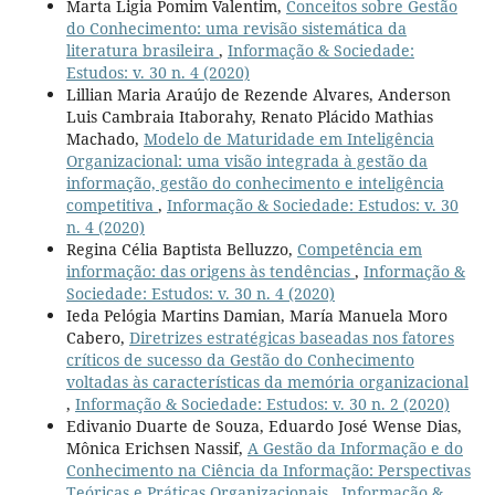
Marta Ligia Pomim Valentim,
Conceitos sobre Gestão
do Conhecimento: uma revisão sistemática da
literatura brasileira
,
Informação & Sociedade:
Estudos: v. 30 n. 4 (2020)
Lillian Maria Araújo de Rezende Alvares, Anderson
Luis Cambraia Itaborahy, Renato Plácido Mathias
Machado,
Modelo de Maturidade em Inteligência
Organizacional: uma visão integrada à gestão da
informação, gestão do conhecimento e inteligência
competitiva
,
Informação & Sociedade: Estudos: v. 30
n. 4 (2020)
Regina Célia Baptista Belluzzo,
Competência em
informação: das origens às tendências
,
Informação &
Sociedade: Estudos: v. 30 n. 4 (2020)
Ieda Pelógia Martins Damian, María Manuela Moro
Cabero,
Diretrizes estratégicas baseadas nos fatores
críticos de sucesso da Gestão do Conhecimento
voltadas às características da memória organizacional
,
Informação & Sociedade: Estudos: v. 30 n. 2 (2020)
Edivanio Duarte de Souza, Eduardo José Wense Dias,
Mônica Erichsen Nassif,
A Gestão da Informação e do
Conhecimento na Ciência da Informação: Perspectivas
Teóricas e Práticas Organizacionais
,
Informação &