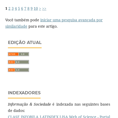
1
2
3
4
5
6
7
8
9
10
>
>>
Você também pode
iniciar uma pesquisa avançada por
similaridade
para este artigo.
EDIÇÃO ATUAL
INDEXADORES
Informação & Sociedade
é indexada nas seguintes bases
de dados:
CLASE
INFOBILA
LATINDEX
LISA
Web of Science - Portal