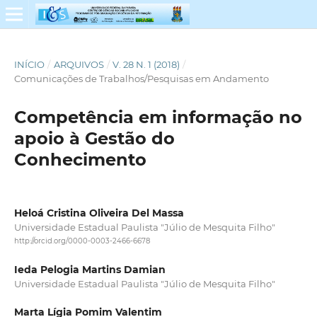
INÍCIO
/
ARQUIVOS
/
V. 28 N. 1 (2018)
/
Comunicações de Trabalhos/Pesquisas em Andamento
Competência em informação no
apoio à Gestão do
Conhecimento
Heloá Cristina Oliveira Del Massa
Universidade Estadual Paulista "Júlio de Mesquita Filho"
http://orcid.org/0000-0003-2466-6678
Ieda Pelogia Martins Damian
Universidade Estadual Paulista "Júlio de Mesquita Filho"
Marta Lígia Pomim Valentim