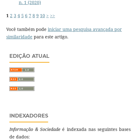
n. 1 (2020)
1
2
3
4
5
6
7
8
9
10
>
>>
Você também pode
iniciar uma pesquisa avançada por
similaridade
para este artigo.
EDIÇÃO ATUAL
INDEXADORES
Informação & Sociedade
é indexada nas seguintes bases
de dados: