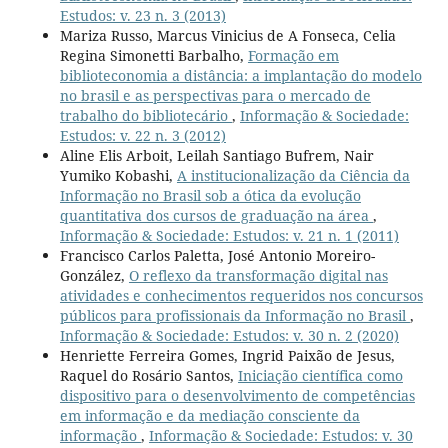
Estudos: v. 23 n. 3 (2013)
Mariza Russo, Marcus Vinicius de A Fonseca, Celia
Regina Simonetti Barbalho,
Formação em
biblioteconomia a distância: a implantação do modelo
no brasil e as perspectivas para o mercado de
trabalho do bibliotecário
,
Informação & Sociedade:
Estudos: v. 22 n. 3 (2012)
Aline Elis Arboit, Leilah Santiago Bufrem, Nair
Yumiko Kobashi,
A institucionalização da Ciência da
Informação no Brasil sob a ótica da evolução
quantitativa dos cursos de graduação na área
,
Informação & Sociedade: Estudos: v. 21 n. 1 (2011)
Francisco Carlos Paletta, José Antonio Moreiro-
González,
O reflexo da transformação digital nas
atividades e conhecimentos requeridos nos concursos
públicos para profissionais da Informação no Brasil
,
Informação & Sociedade: Estudos: v. 30 n. 2 (2020)
Henriette Ferreira Gomes, Ingrid Paixão de Jesus,
Raquel do Rosário Santos,
Iniciação científica como
dispositivo para o desenvolvimento de competências
em informação e da mediação consciente da
informação
,
Informação & Sociedade: Estudos: v. 30