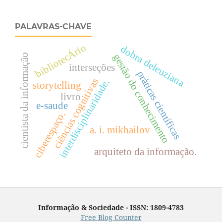
PALAVRAS-CHAVE
bibliotecÁrio
dobra deleuziana
cientista da informação
gestão do conhecimento
interseções
práticas científicas
ciências cognitivas
interdisciplinaridade.
storytelling
livro
e-saude
ciberespaço.
a. i. mikhailov
arquiteto da informação.
Informação & Sociedade - ISSN: 1809-4783
Free Blog Counter