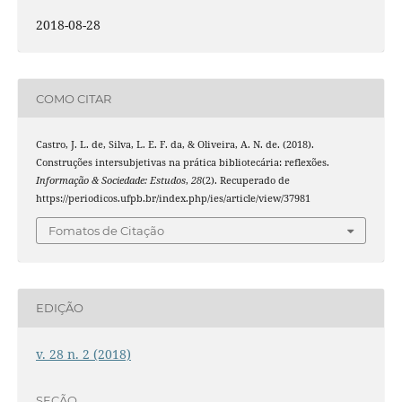
2018-08-28
COMO CITAR
Castro, J. L. de, Silva, L. E. F. da, & Oliveira, A. N. de. (2018).
Construções intersubjetivas na prática bibliotecária: reflexões.
Informação & Sociedade: Estudos
,
28
(2). Recuperado de
https://periodicos.ufpb.br/index.php/ies/article/view/37981
Fomatos de Citação
EDIÇÃO
v. 28 n. 2 (2018)
SEÇÃO