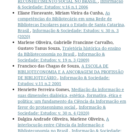
RECONHECIMENTO SOCIAL NO BRASIL
,
Informação
& Sociedade: Estudos: v.16 n.1 2006
Eliane Fioravante, Miriam Vieira da Cunha,
As
competências do Bibliotecário em uma Rede de
Bibliotecas Escolares para o Estado de Santa Catarina,
Brasil
,
Informação & Sociedade: Estudos: v. 30 n. 3
(2020)
Marlene Oliveira, Gabrielle Francinne Carvalho,
Gustavo Tanus Souza,
Trajetória histórica do ensino
da Biblioteconomia no Brasil
,
Informação &
Sociedade: Estudos: v. 19 n. 3 (2009)
Francisco das Chagas de Souza,
A ESCOLA DE
BIBLIOTECONOMIA E A ANCORAGEM DA PROFISSÃO
DE BIBLIOTECÁRIO
,
Informação & Sociedade:
Estudos: v.11 n.2 2001
Henriette Ferreira Gomes,
Mediação da informação e
suas dimensões dialógica, estética, formativa, ética e
política: um fundamento da Ciência da Informação em
favor do protagonismo social
,
Informação &
Sociedade: Estudos: v. 30 n. 4 (2020)
Dalgiza Andrade Oliveira, Marlene Oliveira,
A
interlocução entre Ciência da Informação e
Biblioteconomia no Brasil
,
Informação & Sociedade: