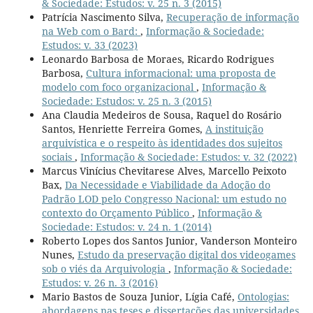
& Sociedade: Estudos: v. 25 n. 3 (2015)
Patrícia Nascimento Silva,
Recuperação de informação
na Web com o Bard:
,
Informação & Sociedade:
Estudos: v. 33 (2023)
Leonardo Barbosa de Moraes, Ricardo Rodrigues
Barbosa,
Cultura informacional: uma proposta de
modelo com foco organizacional
,
Informação &
Sociedade: Estudos: v. 25 n. 3 (2015)
Ana Claudia Medeiros de Sousa, Raquel do Rosário
Santos, Henriette Ferreira Gomes,
A instituição
arquivística e o respeito às identidades dos sujeitos
sociais
,
Informação & Sociedade: Estudos: v. 32 (2022)
Marcus Vinícius Chevitarese Alves, Marcello Peixoto
Bax,
Da Necessidade e Viabilidade da Adoção do
Padrão LOD pelo Congresso Nacional: um estudo no
contexto do Orçamento Público
,
Informação &
Sociedade: Estudos: v. 24 n. 1 (2014)
Roberto Lopes dos Santos Junior, Vanderson Monteiro
Nunes,
Estudo da preservação digital dos videogames
sob o viés da Arquivologia
,
Informação & Sociedade:
Estudos: v. 26 n. 3 (2016)
Mario Bastos de Souza Junior, Lígia Café,
Ontologias:
abordagens nas teses e dissertações das universidades