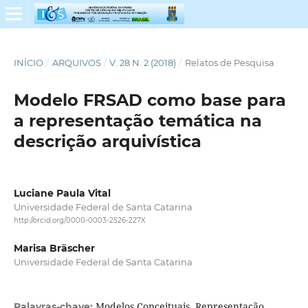
INÍCIO
/
ARQUIVOS
/
V. 28 N. 2 (2018)
/
Relatos de Pesquisa
Modelo FRSAD como base para
a representação temática na
descrição arquivística
Luciane Paula Vital
Universidade Federal de Santa Catarina
http://orcid.org/0000-0003-2526-227X
Marisa Bräscher
Universidade Federal de Santa Catarina
Modelos Conceituais, Representação
Palavras-chave: