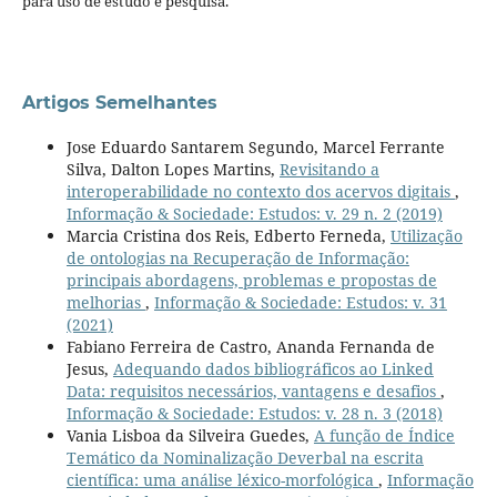
para uso de estudo e pesquisa.
Artigos Semelhantes
Jose Eduardo Santarem Segundo, Marcel Ferrante
Silva, Dalton Lopes Martins,
Revisitando a
interoperabilidade no contexto dos acervos digitais
,
Informação & Sociedade: Estudos: v. 29 n. 2 (2019)
Marcia Cristina dos Reis, Edberto Ferneda,
Utilização
de ontologias na Recuperação de Informação:
principais abordagens, problemas e propostas de
melhorias
,
Informação & Sociedade: Estudos: v. 31
(2021)
Fabiano Ferreira de Castro, Ananda Fernanda de
Jesus,
Adequando dados bibliográficos ao Linked
Data: requisitos necessários, vantagens e desafios
,
Informação & Sociedade: Estudos: v. 28 n. 3 (2018)
Vania Lisboa da Silveira Guedes,
A função de Índice
Temático da Nominalização Deverbal na escrita
científica: uma análise léxico-morfológica
,
Informação