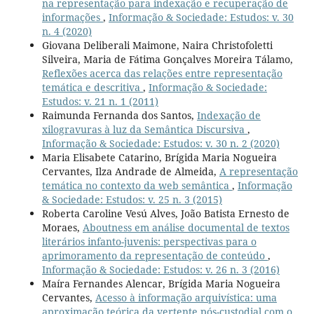
na representação para indexação e recuperação de
informações
,
Informação & Sociedade: Estudos: v. 30
n. 4 (2020)
Giovana Deliberali Maimone, Naira Christofoletti
Silveira, Maria de Fátima Gonçalves Moreira Tálamo,
Reflexões acerca das relações entre representação
temática e descritiva
,
Informação & Sociedade:
Estudos: v. 21 n. 1 (2011)
Raimunda Fernanda dos Santos,
Indexação de
xilogravuras à luz da Semântica Discursiva
,
Informação & Sociedade: Estudos: v. 30 n. 2 (2020)
Maria Elisabete Catarino, Brígida Maria Nogueira
Cervantes, Ilza Andrade de Almeida,
A representação
temática no contexto da web semântica
,
Informação
& Sociedade: Estudos: v. 25 n. 3 (2015)
Roberta Caroline Vesú Alves, João Batista Ernesto de
Moraes,
Aboutness em análise documental de textos
literários infanto-juvenis: perspectivas para o
aprimoramento da representação de conteúdo
,
Informação & Sociedade: Estudos: v. 26 n. 3 (2016)
Maíra Fernandes Alencar, Brígida Maria Nogueira
Cervantes,
Acesso à informação arquivística: uma
aproximação teórica da vertente pós-custodial com o