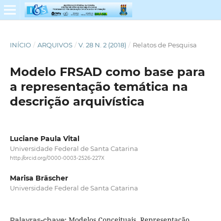
INÍCIO
/
ARQUIVOS
/
V. 28 N. 2 (2018)
/
Relatos de Pesquisa
Modelo FRSAD como base para
a representação temática na
descrição arquivística
Luciane Paula Vital
Universidade Federal de Santa Catarina
http://orcid.org/0000-0003-2526-227X
Marisa Bräscher
Universidade Federal de Santa Catarina
Modelos Conceituais, Representação
Palavras-chave: