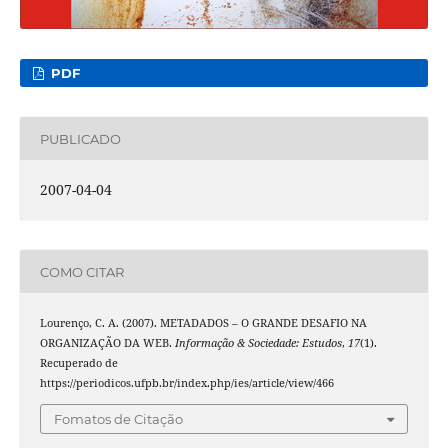
PDF
PUBLICADO
2007-04-04
COMO CITAR
Lourenço, C. A. (2007). METADADOS – O GRANDE DESAFIO NA
ORGANIZAÇÃO DA WEB.
Informação & Sociedade: Estudos
,
17
(1).
Recuperado de
https://periodicos.ufpb.br/index.php/ies/article/view/466
Fomatos de Citação