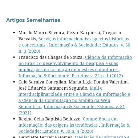
Artigos Semelhantes
Murilo Mauro Silveira, Cezar Karpinski, Gregório
Varvakis,
Serviços informacionais: aspectos históricos
e conceituais
,
Informação & Sociedade: Estudos: v. 30
n. 3 (2020)
Francisco das Chagas de Souza,
Ciência da Informação
no Brasil: o desenvolvimento da pesquisa e suas
implicações na formação de mestres e doutores
,
Informação & Sociedade: Estudos: v. 22 n. 1 (2012)
Caio Saraiva Coneglian, Marta Lígia Pomim Valentim,
José Eduardo Santarem Segundo,
Muli e
interdisciplinaridade entre a Ciência da Informação e
a Ciência da Computação no âmbito da Web
Semântica
,
Informação & Sociedade: Estudos: v. 31
(2021)
Regina Célia Baptista Belluzzo,
Competência em
informação: das origens às tendências
,
Informação &
Sociedade: Estudos: v. 30 n. 4 (2020)
Henriette Ferreira Gomes,
Mediação da informação e