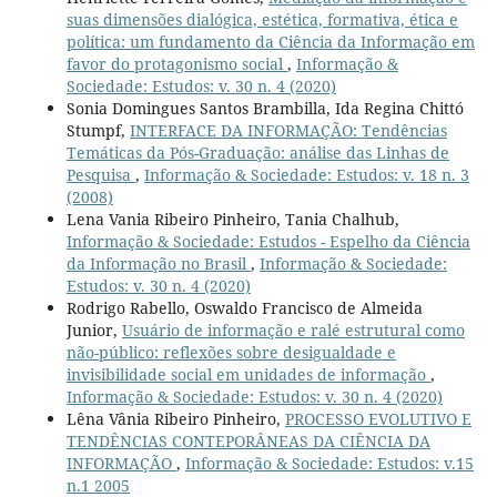
suas dimensões dialógica, estética, formativa, ética e
política: um fundamento da Ciência da Informação em
favor do protagonismo social
,
Informação &
Sociedade: Estudos: v. 30 n. 4 (2020)
Sonia Domingues Santos Brambilla, Ida Regina Chittó
Stumpf,
INTERFACE DA INFORMAÇÃO: Tendências
Temáticas da Pós-Graduação: análise das Linhas de
Pesquisa
,
Informação & Sociedade: Estudos: v. 18 n. 3
(2008)
Lena Vania Ribeiro Pinheiro, Tania Chalhub,
Informação & Sociedade: Estudos - Espelho da Ciência
da Informação no Brasil
,
Informação & Sociedade:
Estudos: v. 30 n. 4 (2020)
Rodrigo Rabello, Oswaldo Francisco de Almeida
Junior,
Usuário de informação e ralé estrutural como
não-público: reflexões sobre desigualdade e
invisibilidade social em unidades de informação
,
Informação & Sociedade: Estudos: v. 30 n. 4 (2020)
Lêna Vânia Ribeiro Pinheiro,
PROCESSO EVOLUTIVO E
TENDÊNCIAS CONTEPORÂNEAS DA CIÊNCIA DA
INFORMAÇÃO
,
Informação & Sociedade: Estudos: v.15
n.1 2005