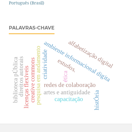
Português (Brasil)
PALAVRAS-CHAVE
alfabetização digital
ambiente informacional digita
pesquisa em andamento
criatividade
direitos autorais
biblioteca pÚblica
estudos.
creative commons
licenças flexíveis
ética
redes de colaboração
artes e antiguidade
histÓria
capacitação