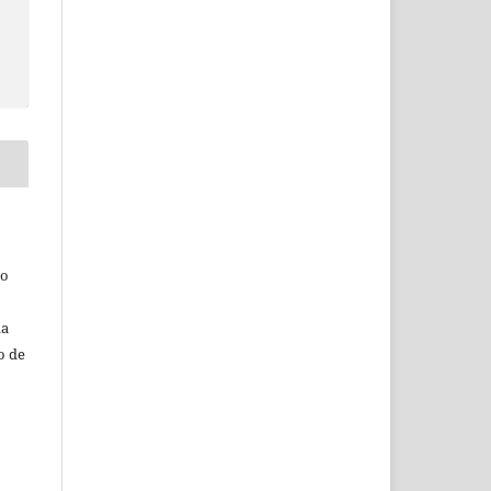
do
da
o de