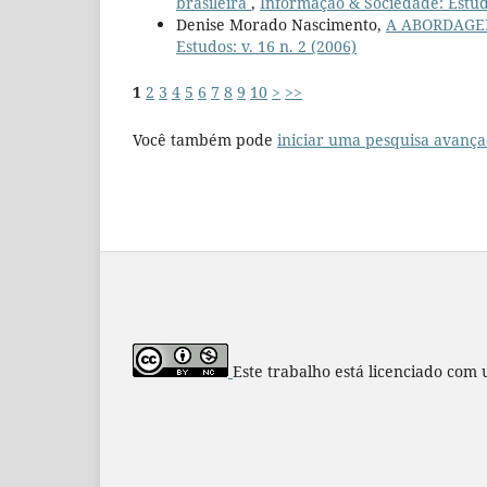
brasileira
,
Informação & Sociedade: Estudo
Denise Morado Nascimento,
A ABORDAGE
Estudos: v. 16 n. 2 (2006)
1
2
3
4
5
6
7
8
9
10
>
>>
Você também pode
iniciar uma pesquisa avança
Este trabalho está licenciado com