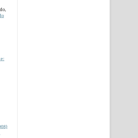
do,
do
e:
008)
a