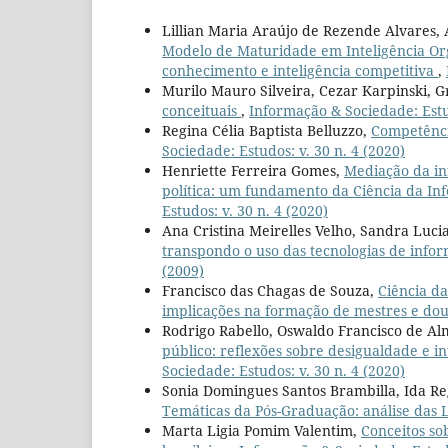
Lillian Maria Araújo de Rezende Alvares,
Modelo de Maturidade em Inteligência Org
conhecimento e inteligência competitiva
,
Murilo Mauro Silveira, Cezar Karpinski, G
conceituais
,
Informação & Sociedade: Estud
Regina Célia Baptista Belluzzo,
Competênci
Sociedade: Estudos: v. 30 n. 4 (2020)
Henriette Ferreira Gomes,
Mediação da inf
política: um fundamento da Ciência da In
Estudos: v. 30 n. 4 (2020)
Ana Cristina Meirelles Velho, Sandra Luc
transpondo o uso das tecnologias de inf
(2009)
Francisco das Chagas de Souza,
Ciência da
implicações na formação de mestres e do
Rodrigo Rabello, Oswaldo Francisco de Al
público: reflexões sobre desigualdade e i
Sociedade: Estudos: v. 30 n. 4 (2020)
Sonia Domingues Santos Brambilla, Ida Re
Temáticas da Pós-Graduação: análise das 
Marta Ligia Pomim Valentim,
Conceitos so