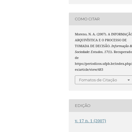
COMO CITAR
Moreno, N. A. (2007). A INFORMAÇÃ
ARQUIVÍSTICA E O PROCESSO DE
TOMADA DE DECISÃO.
Informação 
Sociedade: Estudos
,
17
(1). Recuperad
de
https://periodicos.ufpb.br/index.php/
es/article/view/483
Fomatos de Citação
EDIÇÃO
v. 17 n. 1 (2007)