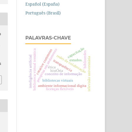
Español (España)
Português (Brasil)
O
PALAVRAS-CHAVE
&
capacitação
pesquisa em andamento
creative commons
biblioteca virtual temática
o
biblioredes
redes de colaboração
inteligência artificial
televisão universitária
estudos.
transparência
i
ética
histÓria
conceito de informação
bibliotecas virtuais
ambiente informacional digita
licenças flexíveis