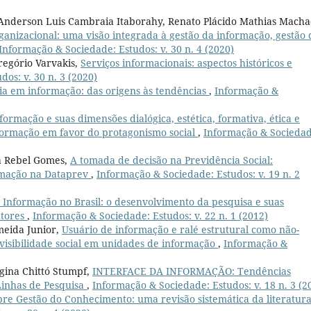
 Anderson Luis Cambraia Itaborahy, Renato Plácido Mathias Macha
anizacional: uma visão integrada à gestão da informação, gestão 
Informação & Sociedade: Estudos: v. 30 n. 4 (2020)
regório Varvakis,
Serviços informacionais: aspectos históricos e
os: v. 30 n. 3 (2020)
a em informação: das origens às tendências
,
Informação &
ormação e suas dimensões dialógica, estética, formativa, ética e
formação em favor do protagonismo social
,
Informação & Sociedad
ia Rebel Gomes,
A tomada de decisão na Previdência Social:
ormação na Dataprev
,
Informação & Sociedade: Estudos: v. 19 n. 2
 Informação no Brasil: o desenvolvimento da pesquisa e suas
utores
,
Informação & Sociedade: Estudos: v. 22 n. 1 (2012)
meida Junior,
Usuário de informação e ralé estrutural como não-
nvisibilidade social em unidades de informação
,
Informação &
gina Chittó Stumpf,
INTERFACE DA INFORMAÇÃO: Tendências
Linhas de Pesquisa
,
Informação & Sociedade: Estudos: v. 18 n. 3 (2
bre Gestão do Conhecimento: uma revisão sistemática da literatur