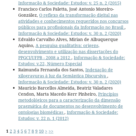
Informação & Sociedade: Estudos: v. 25 n. 2 (2015)
Francisco Carlos Paletta, José Antonio Moreiro-
González,
O reflexo da transformação digital nas
atividades e conhecimentos requeridos nos concursos
públicos para profissionais da Informação no Brasil
,
Informação & Sociedade: Estudos: v. 30 n. 2 (2020)
Edvaldo Carvalho Alves, Mirian de Albuquerque
Aquino,
A pesquisa qualitativa: origens,
desenvolvimento e utilização nas dissertações do
PPGCI/UFPB - 2008 a 2012
,
Informação & Sociedade:
Estudos: v.22, Número Especial
Raimunda Fernanda dos Santos,
Indexação de
xilogravuras à luz da Semântica Discursiva
,
Informação & Sociedade: Estudos: v. 30 n. 2 (2020)
Mauricio Barcellos Almeida, Beatriz Valadares
Cendon, Marta Macedo Kerr Pinheiro,
Princípios
metodológicos para a caracterização da dimensão
pragmática de documentos no desenvolvimento de
ontologias biomédicas
,
Informação & Sociedade:
Estudos: v. 22 n. 1 (2012)
1
2
3
4
5
6
7
8
9
10
>
>>