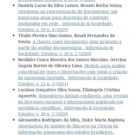
Daniela Lucas da Silva Lemos, Renato Rocha Souza,
Ontologias na representação de documentos: um
panorama atual para descrição de conteúdo
multimídia em rede
,
Informação & Sociedade:
Estudos: v. 29 n. 4 (2019)
Thulio Pereira Dias Gomes, Rosali Fernandez de
Souza,
A charge como documento: uma proposta a
partir da análise documentária
,
Informação &
Sociedade: Estudos: v. 30 n. 2 (2020)
Benildes Coura Moreira dos Santos Maculan, Gercina
Ângela Borém de Oliveira Lima,
Modelo para análise
conceitual de teses e dissertações com vistas à criação
de taxonomia facetada
,
Informação & Sociedade:
Estudos: v. 21 n. 3 (2011)
Luciana Gonçalves Silva Souza, Elisângela Cristina
Aganette,
Repositórios digitais confiáveis: uma revisão
da literatura nacional e internacional publicada em
periódicos científicos
,
Informação & Sociedade:
Estudos: v. 30 n. 1 (2020)
Alessandra Rodrigues da Silva, Dulce Maria Baptista,
Abordagens de Análise de Discurso na Ciência da
Informação: panorama dos estudos brasileiros
,