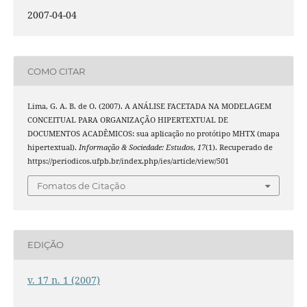
2007-04-04
COMO CITAR
Lima, G. A. B. de O. (2007). A ANÁLISE FACETADA NA MODELAGEM
CONCEITUAL PARA ORGANIZAÇÃO HIPERTEXTUAL DE
DOCUMENTOS ACADÊMICOS: sua aplicação no protótipo MHTX (mapa
hipertextual).
Informação & Sociedade: Estudos
,
17
(1). Recuperado de
https://periodicos.ufpb.br/index.php/ies/article/view/501
Fomatos de Citação
EDIÇÃO
v. 17 n. 1 (2007)