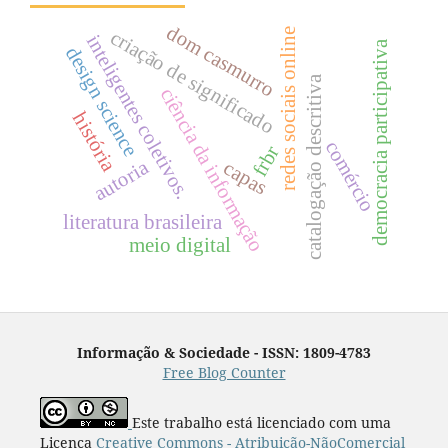
dom casmurro
criação de significado
redes sociais online
inteligentes coletivos.
democracia participativa
design science
catalogação descritiva
ciência da informação
história
comércio
frbr
autoria
capas
literatura brasileira
meio digital
Informação & Sociedade - ISSN: 1809-4783
Free Blog Counter
Este trabalho está licenciado com uma
Licença
Creative Commons - Atribuição-NãoComercial