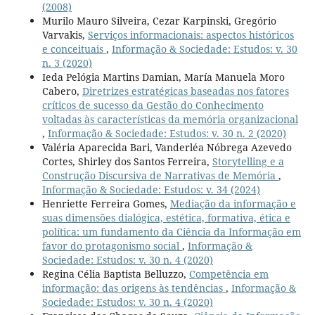
(2008)
Murilo Mauro Silveira, Cezar Karpinski, Gregório
Varvakis,
Serviços informacionais: aspectos históricos
e conceituais
,
Informação & Sociedade: Estudos: v. 30
n. 3 (2020)
Ieda Pelógia Martins Damian, María Manuela Moro
Cabero,
Diretrizes estratégicas baseadas nos fatores
críticos de sucesso da Gestão do Conhecimento
voltadas às características da memória organizacional
,
Informação & Sociedade: Estudos: v. 30 n. 2 (2020)
Valéria Aparecida Bari, Vanderléa Nóbrega Azevedo
Cortes, Shirley dos Santos Ferreira,
Storytelling e a
Construção Discursiva de Narrativas de Memória
,
Informação & Sociedade: Estudos: v. 34 (2024)
Henriette Ferreira Gomes,
Mediação da informação e
suas dimensões dialógica, estética, formativa, ética e
política: um fundamento da Ciência da Informação em
favor do protagonismo social
,
Informação &
Sociedade: Estudos: v. 30 n. 4 (2020)
Regina Célia Baptista Belluzzo,
Competência em
informação: das origens às tendências
,
Informação &
Sociedade: Estudos: v. 30 n. 4 (2020)