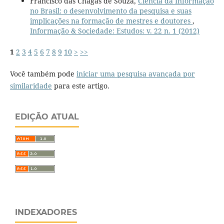
Francisco das Chagas de Souza,
Ciência da Informação
no Brasil: o desenvolvimento da pesquisa e suas
implicações na formação de mestres e doutores
,
Informação & Sociedade: Estudos: v. 22 n. 1 (2012)
1
2
3
4
5
6
7
8
9
10
>
>>
Você também pode
iniciar uma pesquisa avançada por
similaridade
para este artigo.
EDIÇÃO ATUAL
INDEXADORES