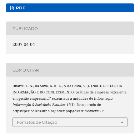
PDF
PUBLICADO
2007-04-04
COMO CITAR
Duarte, E. N., da Silva, A. K. A., & da Costa, S. Q. (2007). GESTÃO DA
INFORMAÇÃO E DO CONHECIMENTO: práticas de empresa “excelente
em gestão empresarial” extensivas à unidades de informação.
Informação & Sociedade: Estudos
,
17
(1). Recuperado de
https://periodicos.ufpb.br/index.php/ies/article/view/503
Fomatos de Citação