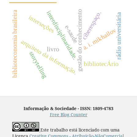
gestão do conhecimento
biblioteconomia brasileira
interdisciplinaridade.
ciberespaço.
rádio universitária
interseções
e-saude
a. i. mikhailov
arquiteto da informação.
livro
storytelling
bibliotecÁrio
Informação & Sociedade - ISSN: 1809-4783
Free Blog Counter
Este trabalho está licenciado com uma
Licença
Creative Commons - Atribuição-NãoComercial