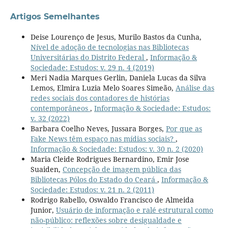
Artigos Semelhantes
Deise Lourenço de Jesus, Murilo Bastos da Cunha,
Nível de adoção de tecnologias nas Bibliotecas
Universitárias do Distrito Federal
,
Informação &
Sociedade: Estudos: v. 29 n. 4 (2019)
Meri Nadia Marques Gerlin, Daniela Lucas da Silva
Lemos, Elmira Luzia Melo Soares Simeão,
Análise das
redes sociais dos contadores de histórias
contemporâneos
,
Informação & Sociedade: Estudos:
v. 32 (2022)
Barbara Coelho Neves, Jussara Borges,
Por que as
Fake News têm espaço nas mídias sociais?
,
Informação & Sociedade: Estudos: v. 30 n. 2 (2020)
Maria Cleide Rodrigues Bernardino, Emir Jose
Suaiden,
Concepção de imagem pública das
Bibliotecas Pólos do Estado do Ceará
,
Informação &
Sociedade: Estudos: v. 21 n. 2 (2011)
Rodrigo Rabello, Oswaldo Francisco de Almeida
Junior,
Usuário de informação e ralé estrutural como
não-público: reflexões sobre desigualdade e