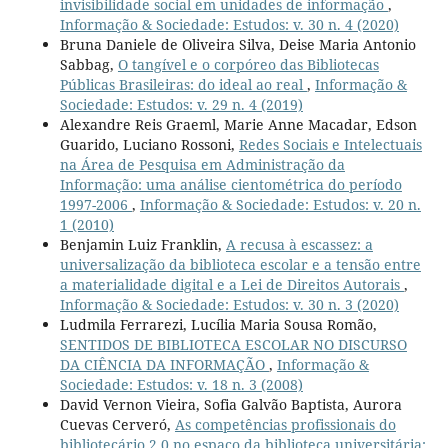
invisibilidade social em unidades de informação
,
Informação & Sociedade: Estudos: v. 30 n. 4 (2020)
Bruna Daniele de Oliveira Silva, Deise Maria Antonio
Sabbag,
O tangível e o corpóreo das Bibliotecas
Públicas Brasileiras: do ideal ao real
,
Informação &
Sociedade: Estudos: v. 29 n. 4 (2019)
Alexandre Reis Graeml, Marie Anne Macadar, Edson
Guarido, Luciano Rossoni,
Redes Sociais e Intelectuais
na Área de Pesquisa em Administração da
Informação: uma análise cientométrica do período
1997-2006
,
Informação & Sociedade: Estudos: v. 20 n.
1 (2010)
Benjamin Luiz Franklin,
A recusa à escassez: a
universalização da biblioteca escolar e a tensão entre
a materialidade digital e a Lei de Direitos Autorais
,
Informação & Sociedade: Estudos: v. 30 n. 3 (2020)
Ludmila Ferrarezi, Lucília Maria Sousa Romão,
SENTIDOS DE BIBLIOTECA ESCOLAR NO DISCURSO
DA CIÊNCIA DA INFORMAÇÃO
,
Informação &
Sociedade: Estudos: v. 18 n. 3 (2008)
David Vernon Vieira, Sofia Galvão Baptista, Aurora
Cuevas Cerveró,
As competências profissionais do
bibliotecário 2.0 no espaço da biblioteca universitária: