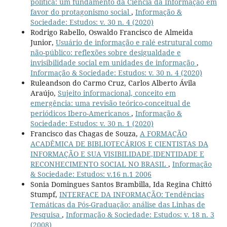
política: um fundamento da Ciência da Informação em
favor do protagonismo social
,
Informação &
Sociedade: Estudos: v. 30 n. 4 (2020)
Rodrigo Rabello, Oswaldo Francisco de Almeida
Junior,
Usuário de informação e ralé estrutural como
não-público: reflexões sobre desigualdade e
invisibilidade social em unidades de informação
,
Informação & Sociedade: Estudos: v. 30 n. 4 (2020)
Ruleandson do Carmo Cruz, Carlos Alberto Ávila
Araújo,
Sujeito informacional, conceito em
emergência: uma revisão teórico-conceitual de
periódicos Ibero-Americanos
,
Informação &
Sociedade: Estudos: v. 30 n. 1 (2020)
Francisco das Chagas de Souza,
A FORMAÇÃO
ACADÊMICA DE BIBLIOTECÁRIOS E CIENTISTAS DA
INFORMAÇÃO E SUA VISIBILIDADE,IDENTIDADE E
RECONHECIMENTO SOCIAL NO BRASIL
,
Informação
& Sociedade: Estudos: v.16 n.1 2006
Sonia Domingues Santos Brambilla, Ida Regina Chittó
Stumpf,
INTERFACE DA INFORMAÇÃO: Tendências
Temáticas da Pós-Graduação: análise das Linhas de
Pesquisa
,
Informação & Sociedade: Estudos: v. 18 n. 3
(2008)