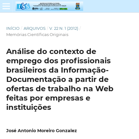
INÍCIO
/
ARQUIVOS
/
V. 22 N. 1 (2012)
/
Memórias Científicas Originais
Análise do contexto de
emprego dos profissionais
brasileiros da Informação-
Documentação a partir de
ofertas de trabalho na Web
feitas por empresas e
instituições
José Antonio Moreiro Gonzalez