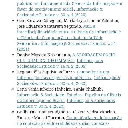
política: um fundamento da Ciência da Informação em
favor do protagonismo social
,
Informação &
Sociedade: Estudos: v. 30 n. 4 (2020)
Caio Saraiva Coneglian, Marta Lígia Pomim Valentim,
José Eduardo Santarem Segundo,
Muli e
interdisciplinaridade entre a Ciência da Informação e
a Ciência da Computação no âmbito da Web
Semântica
,
Informação & Sociedade: Estudos: v. 31
(2021)
Denise Morado Nascimento,
A ABORDAGEM SÓCIO-
CULTURAL DA INFORMAÇÃO
,
Informação &
Sociedade: Estudos: v. 16 n. 2 (2006)
Regina Célia Baptista Belluzzo,
Competência em
informação: das origens às tendências
,
Informação &
Sociedade: Estudos: v. 30 n. 4 (2020)
Lena Vania Ribeiro Pinheiro, Tania Chalhub,
Informação & Sociedade: Estudos - Espelho da Ciência
da Informação no Brasil
,
Informação & Sociedade:
Estudos: v. 30 n. 4 (2020)
Guilherme Goulart Righetto, Elizete Vieira Vitorino,
Enrique Muriel-Torrado,
Competência em informação
no contexto da vulnerabilidade social: conexões