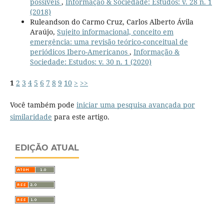
possíveis
,
Informação & Sociedade: Estudos: v. 28 n. 1
(2018)
Ruleandson do Carmo Cruz, Carlos Alberto Ávila
Araújo,
Sujeito informacional, conceito em
emergência: uma revisão teórico-conceitual de
periódicos Ibero-Americanos
,
Informação &
Sociedade: Estudos: v. 30 n. 1 (2020)
1
2
3
4
5
6
7
8
9
10
>
>>
Você também pode
iniciar uma pesquisa avançada por
similaridade
para este artigo.
EDIÇÃO ATUAL