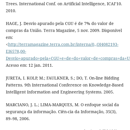
Trees. International Conf. on Artificial Intelligence, ICAI’10.
2010.
HAGE, J. Desvio apurado pela CGU é de 7% do valor de
compras da União. Terra Magazine, 5 nov. 2009. Disponível
em:
<
http://terramagazine.terra.com.br/interna/0,,OI4082193-
EI6578,00-
Desvio+apurado+pela+CGU+e+de+do+valor+de+compras+da+Un
Acesso em: 12 jan. 2011.
JURETA, I. KOLP, M.; FAULKNER, S.; DO, T. On-line Bidding
Patterns. 9th International Conference on Knowledge-Based
Intelligent Information and Engineering Systems. 2005.
MARCIANO, J. L.; LIMA-MARQUES, M. O enfoque social da
segurança da informação. Ciên-cia da Informação, 35(3),
89–98, 2006.