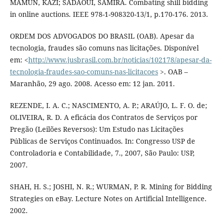
MAMUN, KAZI; SADAOUI, SAMIRA. Combating shill bidding
in online auctions. IEEE 978-1-908320-13/1, p.170-176. 2013.
ORDEM DOS ADVOGADOS DO BRASIL (OAB). Apesar da
tecnologia, fraudes são comuns nas licitações. Disponível
em: <
http://www.jusbrasil.com.br/noticias/102178/apesar-da-
tecnologia-fraudes-sao-comuns-nas-licitacoes
>. OAB –
Maranhão, 29 ago. 2008. Acesso em: 12 jan. 2011.
REZENDE, I. A. C.; NASCIMENTO, A. P.; ARAÚJO, L. F. O. de;
OLIVEIRA, R. D. A eficácia dos Contratos de Serviços por
Pregão (Leilões Reversos): Um Estudo nas Licitações
Públicas de Serviços Continuados. In: Congresso USP de
Controladoria e Contabilidade, 7., 2007, São Paulo: USP,
2007.
SHAH, H. S.; JOSHI, N. R.; WURMAN, P. R. Mining for Bidding
Strategies on eBay. Lecture Notes on Artificial Intelligence.
2002.