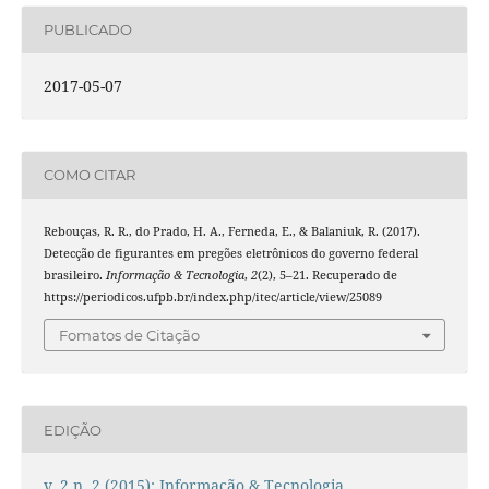
PUBLICADO
2017-05-07
COMO CITAR
Rebouças, R. R., do Prado, H. A., Ferneda, E., & Balaniuk, R. (2017).
Detecção de figurantes em pregões eletrônicos do governo federal
brasileiro.
Informação & Tecnologia
,
2
(2), 5–21. Recuperado de
https://periodicos.ufpb.br/index.php/itec/article/view/25089
Fomatos de Citação
EDIÇÃO
v. 2 n. 2 (2015): Informação & Tecnologia