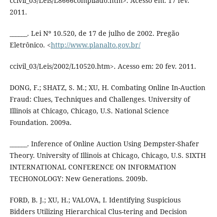
ccivil_03/Leis/L8666compilado.htm>. Acesso em: 17 fev.
2011.
______. Lei Nº 10.520, de 17 de julho de 2002. Pregão
Eletrônico. <
http://www.planalto.gov.br/
ccivil_03/Leis/2002/L10520.htm>. Acesso em: 20 fev. 2011.
DONG, F.; SHATZ, S. M.; XU, H. Combating Online In-Auction
Fraud: Clues, Techniques and Challenges. University of
Illinois at Chicago, Chicago, U.S. National Science
Foundation. 2009a.
______. Inference of Online Auction Using Dempster-Shafer
Theory. University of Illinois at Chicago, Chicago, U.S. SIXTH
INTERNATIONAL CONFERENCE ON INFORMATION
TECHONOLOGY: New Generations. 2009b.
FORD, B. J.; XU, H.; VALOVA, I. Identifying Suspicious
Bidders Utilizing Hierarchical Clus-tering and Decision