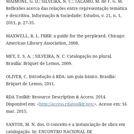
MAIMONE, G. D.; SILVEIRA, N. C.; TÁLAMO, M. de F. G. M.
Reflexões acerca das relações entre representação temática
e descritiva. Informação & Sociedade: Estudos, v. 21, n. 1,
2011, p. 27-35.
MAXWELL, R. L. FRBR: a guide for the perplexed. Chicago:
American Library Association, 2008.
MEY, E. S. A. ; SILVEIRA, N. C. Catalogação no plural.
Brasília: Briquet de Lemos, 2009.
OLIVER, C. Introdução à RDA: um guia básico. Brasília:
Briquet de Lemos, 2011.
RDA Toolkit: Resource Description & Access. 2014.
Disponível em: <
http://access.rdatoolkit.org/
>. Acesso em: 16
mar. 2015.
SANTOS, M. N. dos. O conceito e a instanciação de obra em
catalogação. In: ENCONTRO NACIONAL DE