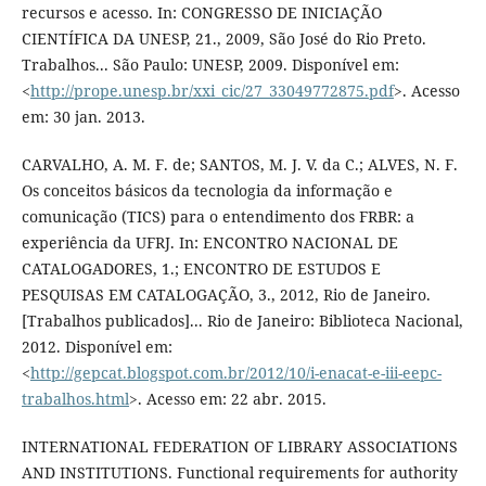
recursos e acesso. In: CONGRESSO DE INICIAÇÃO
CIENTÍFICA DA UNESP, 21., 2009, São José do Rio Preto.
Trabalhos... São Paulo: UNESP, 2009. Disponível em:
<
http://prope.unesp.br/xxi_cic/27_33049772875.pdf
>. Acesso
em: 30 jan. 2013.
CARVALHO, A. M. F. de; SANTOS, M. J. V. da C.; ALVES, N. F.
Os conceitos básicos da tecnologia da informação e
comunicação (TICS) para o entendimento dos FRBR: a
experiência da UFRJ. In: ENCONTRO NACIONAL DE
CATALOGADORES, 1.; ENCONTRO DE ESTUDOS E
PESQUISAS EM CATALOGAÇÃO, 3., 2012, Rio de Janeiro.
[Trabalhos publicados]... Rio de Janeiro: Biblioteca Nacional,
2012. Disponível em:
<
http://gepcat.blogspot.com.br/2012/10/i-enacat-e-iii-eepc-
trabalhos.html
>. Acesso em: 22 abr. 2015.
INTERNATIONAL FEDERATION OF LIBRARY ASSOCIATIONS
AND INSTITUTIONS. Functional requirements for authority