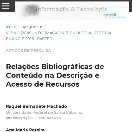
INÍCIO
/
ARQUIVOS
/
V. 3 N. 1 (2016): INFORMAÇÃO & TECNOLOGIA - ESPECIAL
ENANCIB 2016 - PARTE 1
/
ARTIGOS DE PESQUISA
Relações Bibliográficas de
Conteúdo na Descrição e
Acesso de Recursos
Raquel Bernadete Machado
Universidade Federal de Santa Catarina
http://orcid.org/0000-0002-1619-6875
Ana Maria Pereira