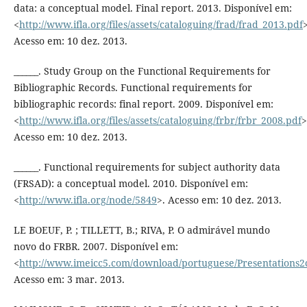
data: a conceptual model. Final report. 2013. Disponível em:
<
http://www.ifla.org/files/assets/cataloguing/frad/frad_2013.pdf
>
Acesso em: 10 dez. 2013.
______. Study Group on the Functional Requirements for
Bibliographic Records. Functional requirements for
bibliographic records: final report. 2009. Disponível em:
<
http://www.ifla.org/files/assets/cataloguing/frbr/frbr_2008.pdf
>
Acesso em: 10 dez. 2013.
______. Functional requirements for subject authority data
(FRSAD): a conceptual model. 2010. Disponível em:
<
http://www.ifla.org/node/5849
>. Acesso em: 10 dez. 2013.
LE BOEUF, P. ; TILLETT, B.; RIVA, P. O admirável mundo
novo do FRBR. 2007. Disponível em:
<
http://www.imeicc5.com/download/portuguese/Presentations
Acesso em: 3 mar. 2013.