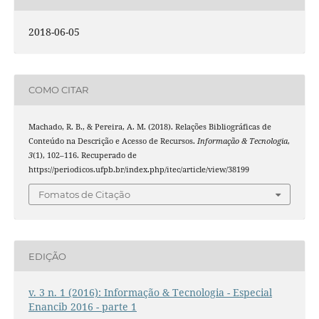
2018-06-05
COMO CITAR
Machado, R. B., & Pereira, A. M. (2018). Relações Bibliográficas de
Conteúdo na Descrição e Acesso de Recursos.
Informação & Tecnologia
,
3
(1), 102–116. Recuperado de
https://periodicos.ufpb.br/index.php/itec/article/view/38199
Fomatos de Citação
EDIÇÃO
v. 3 n. 1 (2016): Informação & Tecnologia - Especial
Enancib 2016 - parte 1