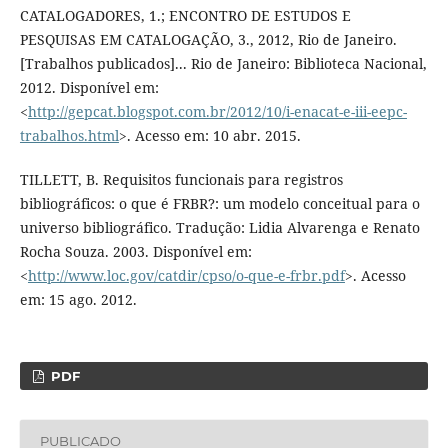
CATALOGADORES, 1.; ENCONTRO DE ESTUDOS E
PESQUISAS EM CATALOGAÇÃO, 3., 2012, Rio de Janeiro.
[Trabalhos publicados]... Rio de Janeiro: Biblioteca Nacional,
2012. Disponível em:
<
http://gepcat.blogspot.com.br/2012/10/i-enacat-e-iii-eepc-
trabalhos.html
>. Acesso em: 10 abr. 2015.
TILLETT, B. Requisitos funcionais para registros
bibliográficos: o que é FRBR?: um modelo conceitual para o
universo bibliográfico. Tradução: Lidia Alvarenga e Renato
Rocha Souza. 2003. Disponível em:
<
http://www.loc.gov/catdir/cpso/o-que-e-frbr.pdf
>. Acesso
em: 15 ago. 2012.
PDF
PUBLICADO