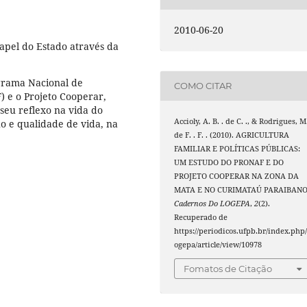
2010-06-20
papel do Estado através da
ograma Nacional de
COMO CITAR
) e o Projeto Cooperar,
seu reflexo na vida do
Accioly, A. B. . de C. ., & Rodrigues, M
ho e qualidade de vida, na
de F. . F. . (2010). AGRICULTURA
FAMILIAR E POLÍTICAS PÚBLICAS:
UM ESTUDO DO PRONAF E DO
PROJETO COOPERAR NA ZONA DA
MATA E NO CURIMATAÚ PARAIBANO
Cadernos Do LOGEPA
,
2
(2).
Recuperado de
https://periodicos.ufpb.br/index.php/
ogepa/article/view/10978
Fomatos de Citação