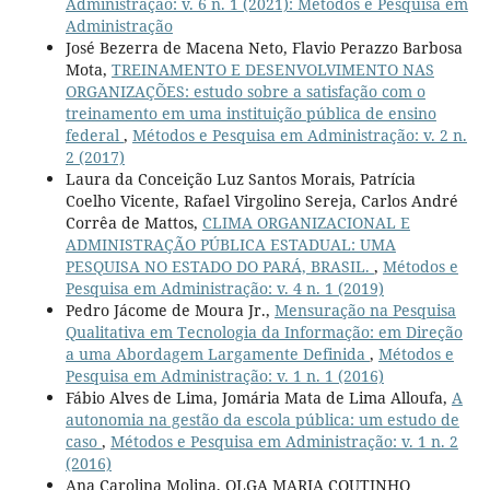
Administração: v. 6 n. 1 (2021): Métodos e Pesquisa em
Administração
José Bezerra de Macena Neto, Flavio Perazzo Barbosa
Mota,
TREINAMENTO E DESENVOLVIMENTO NAS
ORGANIZAÇÕES: estudo sobre a satisfação com o
treinamento em uma instituição pública de ensino
federal
,
Métodos e Pesquisa em Administração: v. 2 n.
2 (2017)
Laura da Conceição Luz Santos Morais, Patrícia
Coelho Vicente, Rafael Virgolino Sereja, Carlos André
Corrêa de Mattos,
CLIMA ORGANIZACIONAL E
ADMINISTRAÇÃO PÚBLICA ESTADUAL: UMA
PESQUISA NO ESTADO DO PARÁ, BRASIL.
,
Métodos e
Pesquisa em Administração: v. 4 n. 1 (2019)
Pedro Jácome de Moura Jr.,
Mensuração na Pesquisa
Qualitativa em Tecnologia da Informação: em Direção
a uma Abordagem Largamente Definida
,
Métodos e
Pesquisa em Administração: v. 1 n. 1 (2016)
Fábio Alves de Lima, Jomária Mata de Lima Alloufa,
A
autonomia na gestão da escola pública: um estudo de
caso
,
Métodos e Pesquisa em Administração: v. 1 n. 2
(2016)
Ana Carolina Molina, OLGA MARIA COUTINHO