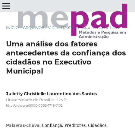
INÍCIO
/
ARQUIVOS
/
V. 2 N. 1 (2017)
/
Pesquisas científicas
Uma análise dos fatores
antecedentes da confiança dos
cidadãos no Executivo
Municipal
Julietty Christielle Laurentino dos Santos
Universidade de Brasília - UNB
http://orcid.org/0000-0003-1748-7102
Confiança. Preditores. Cidadãos.
Palavras-chave: