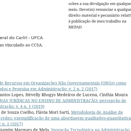
sobre a sua divulgação em qualque
meio. Deve(m) renunciar a qualqu
direito material e pecuniário relat
à publicação de meu trabalho na
MEPAD
ral do Cariri - UFCA
as vinculado ao CCSA.
 de Recursos em Organizações Não Governamentais (ONGs) como
dos e Pesquisa em Administração: v. 2 n. 2 (2017)
Santos Lopes, Hévelly Rhogys Medeiros de Lucena, Cinthia Moura
NAS JURÍDICAS NO ENSINO DE ADMINISTRAÇÃO: percepção de
ração: v. 4 n. 1 (2019)
de Souza Coelho, Flávia Mori Sarti,
Metodologia de Análise de
e redes: exemplificação de uma abordagem qualitativo-quantitativ
 n. 2 (2017)
 Yasmim Marques de Melo,
Inovação Tecnológica na Administração