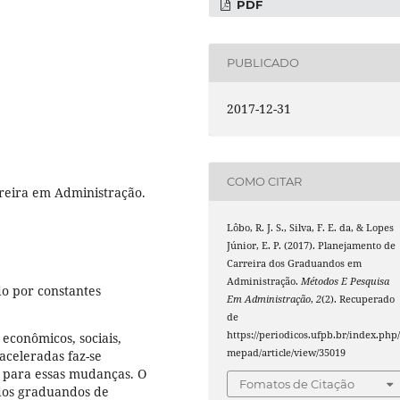
PDF
PUBLICADO
2017-12-31
COMO CITAR
reira em Administração.
Lôbo, R. J. S., Silva, F. E. da, & Lopes
Júnior, E. P. (2017). Planejamento de
Carreira dos Graduandos em
Administração.
Métodos E Pesquisa
o por constantes
Em Administração
,
2
(2). Recuperado
de
https://periodicos.ufpb.br/index.php
econômicos, sociais,
mepad/article/view/35019
aceleradas faz-se
r para essas mudanças. O
Fomatos de Citação
 dos graduandos de