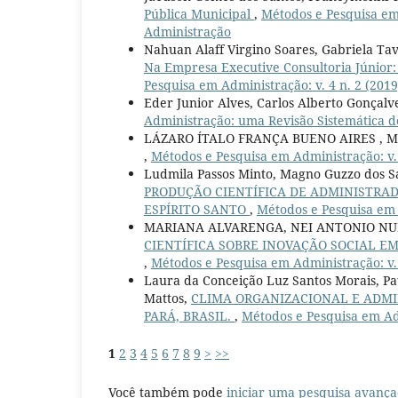
Pública Municipal
,
Métodos e Pesquisa em 
Administração
Nahuan Alaff Virgino Soares, Gabriela Ta
Na Empresa Executive Consultoria Júnior:
Pesquisa em Administração: v. 4 n. 2 (201
Eder Junior Alves, Carlos Alberto Gonçalv
Administração: uma Revisão Sistemática d
LÁZARO ÍTALO FRANÇA BUENO AIRES , Marc
,
Métodos e Pesquisa em Administração: v.
Ludmila Passos Minto, Magno Guzzo dos San
PRODUÇÃO CIENTÍFICA DE ADMINISTRA
ESPÍRITO SANTO
,
Métodos e Pesquisa em 
MARIANA ALVARENGA, NEI ANTONIO NUN
CIENTÍFICA SOBRE INOVAÇÃO SOCIAL E
,
Métodos e Pesquisa em Administração: v.
Laura da Conceição Luz Santos Morais, Pat
Mattos,
CLIMA ORGANIZACIONAL E ADMI
PARÁ, BRASIL.
,
Métodos e Pesquisa em Adm
1
2
3
4
5
6
7
8
9
>
>>
Você também pode
iniciar uma pesquisa avança