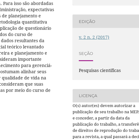
. Para isso são abordadas
dministração, expectativas
as de planejamento e
todologia quantitativa
EDIÇÃO
plicação de questionário
dos do curso de
v. 2 n. 2 (2017)
dados resultantes da
ial teórico levantado
reira e planejamento e
SEÇÃO
nsideram importante
nhecimento para gerenciá-
Pesquisas científicas
 costumam alinhar seus
er qualidade de vida na
 consideram que suas
das por meio do curso de
LICENÇA
O(s) autor(es) devem autorizar a
publicação de seu trabalho na MEP
e conceder, a partir da data da
publicação do trabalho, a transfer
de direitos de reprodução do trab
para a revista, a qual passará a dec