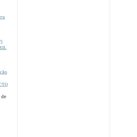
rra
7)
SIL
ação
ACTO
a de