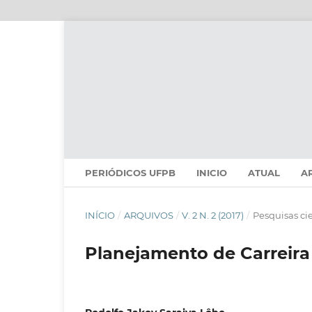
PERIÓDICOS UFPB
INICIO
ATUAL
A
INÍCIO
/
ARQUIVOS
/
V. 2 N. 2 (2017)
/
Pesquisas cie
Planejamento de Carreir