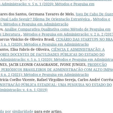
Administração: v. 5 n. 1 (2020): Métodos e Pesquisa em
vares dos Santos, Germana Tavares de Melo,
Jogo De Cabo De Gue
 Qual Lado Seguir? Dilema De Orientação Estratégica
,
Métodos e
9): Métodos e Pesquisa em Administração
es,
Análise Comparativa Qualitativa como Método de Pesquisa em
e Literatura
,
Métodos e Pesquisa em Administração: v. 2 n. 2 (201
us Vinicius de Oliveira Brasil,
CENÁRIO DAS STARTUPS NO BRA
 5 n. 1 (2020): Métodos e Pesquisa em Administração
tos, Elisa Fabris de Oliveira,
CIÊNCIA E ADMINISTRAÇÃO: A
DORES DOCENTES DE FACULDADES PÚBLICAS DO ESTADO DO
Administração: v. 5 n. 1 (2020): Métodos e Pesquisa em Administr
ES, JACIR LEONIR CASAGRANDE, IVONE JUNGES,
PRODUÇÃO
M PERIÓDICOS BRASILEIROS DE ADMINISTRAÇÃO COM ALTO IMP
 6 n. 2 (2021): Métodos e Pesquisa em Administração
rícia Coelho Vicente, Rafael Virgolino Sereja, Carlos André Corrê
NISTRAÇÃO PÚBLICA ESTADUAL: UMA PESQUISA NO ESTADO DO
inistração: v. 4 n. 1 (2019)
da por similaridade
para este artigo.