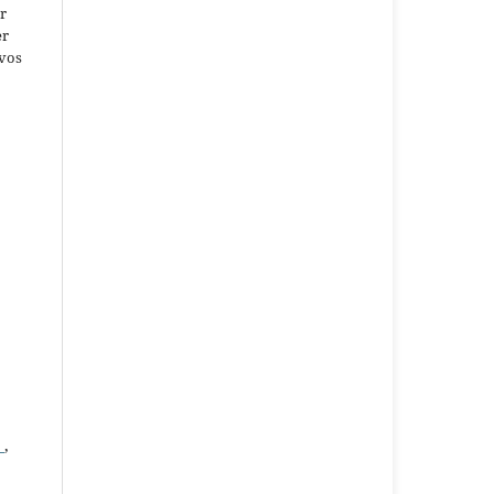
r
er
ivos
a
,