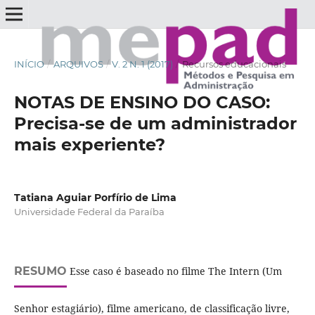
INÍCIO
/
ARQUIVOS
/
V. 2 N. 1 (2017)
/
Recursos educacionais
NOTAS DE ENSINO DO CASO:
Precisa-se de um administrador
mais experiente?
Tatiana Aguiar Porfírio de Lima
Universidade Federal da Paraíba
RESUMO
Esse caso é baseado no filme The Intern (Um
Senhor estagiário), filme americano, de classificação livre,