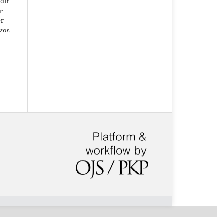
idir
r
er
ivos