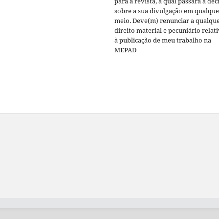
para a revista, a qual passará a dec
sobre a sua divulgação em qualque
meio. Deve(m) renunciar a qualqu
direito material e pecuniário relat
à publicação de meu trabalho na
MEPAD