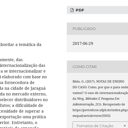
PDF
PUBLICADO
2017-06-29
abordar a temática da
camente, das
internacionalização das
COMO CITAR
 se internacionalizar e
foi elaborado com base no
Melo, G. (2017). NOTAS DE ENSINO
sa fornecedora de
DO CASO: Como, por que e para ond
ada na cidade de Jaraguá
vamos? O caso de internacionalizaçã
rada no mercado externo,
da Weg.
Métodos E Pesquisa Em
belecer distribuidores no
Administração
,
2
(1). Recuperado de
dutos; a dificuldade de
https://periodicos.ufpb.br/index.php
cessidade de superar a
mepad/article/view/35032
 exportação uma prática
erior. Entretanto, o
Fomatos de Citação