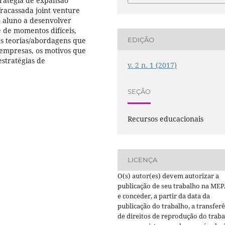
tratégia de expansão
racassada joint venture
o aluno a desenvolver
 de momentos difíceis,
s teorias/abordagens que
EDIÇÃO
 empresas, os motivos que
stratégias de
v. 2 n. 1 (2017)
SEÇÃO
Recursos educacionais
LICENÇA
O(s) autor(es) devem autorizar a
publicação de seu trabalho na MEP
e conceder, a partir da data da
publicação do trabalho, a transfer
de direitos de reprodução do trab