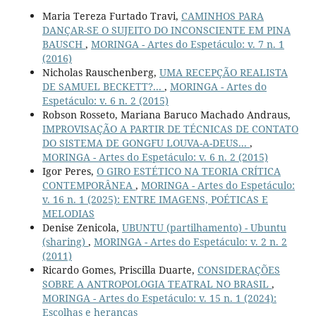
Maria Tereza Furtado Travi,
CAMINHOS PARA
DANÇAR-SE O SUJEITO DO INCONSCIENTE EM PINA
BAUSCH
,
MORINGA - Artes do Espetáculo: v. 7 n. 1
(2016)
Nicholas Rauschenberg,
UMA RECEPÇÃO REALISTA
DE SAMUEL BECKETT?...
,
MORINGA - Artes do
Espetáculo: v. 6 n. 2 (2015)
Robson Rosseto, Mariana Baruco Machado Andraus,
IMPROVISAÇÃO A PARTIR DE TÉCNICAS DE CONTATO
DO SISTEMA DE GONGFU LOUVA-A-DEUS...
,
MORINGA - Artes do Espetáculo: v. 6 n. 2 (2015)
Igor Peres,
O GIRO ESTÉTICO NA TEORIA CRÍTICA
CONTEMPORÂNEA
,
MORINGA - Artes do Espetáculo:
v. 16 n. 1 (2025): ENTRE IMAGENS, POÉTICAS E
MELODIAS
Denise Zenicola,
UBUNTU (partilhamento) - Ubuntu
(sharing)
,
MORINGA - Artes do Espetáculo: v. 2 n. 2
(2011)
Ricardo Gomes, Priscilla Duarte,
CONSIDERAÇÕES
SOBRE A ANTROPOLOGIA TEATRAL NO BRASIL
,
MORINGA - Artes do Espetáculo: v. 15 n. 1 (2024):
Escolhas e heranças