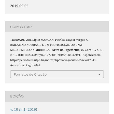
2019-09-06
COMO CITAR
TRINDADE, Ana Lígia; MANGAN, Patrícia Kayser Vargas. O
BAILARINO NO BRASIL É UM PROFISSIONAL OU UMA
MICROEMPRESA?.
MORINGA - Artes do Espetáculo
,
[S. l.]
, v. 10, n. 1,
2019. DOI: 10.22478/ufpb.2177-8841.2019v10n1.47949. Disponível em:
https://periodicos.ufpb.br/index.php/moringa/article/view/47949.
Acesso em: 5 ago. 2026.
Fomatos de Citação
EDIÇÃO
v. 10 n. 1 (2019)