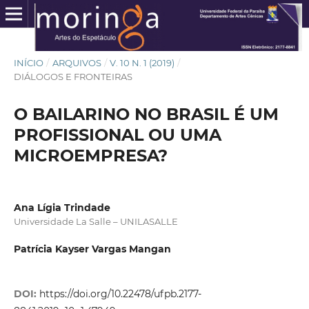
INÍCIO
/
ARQUIVOS
/
V. 10 N. 1 (2019)
/
DIÁLOGOS E FRONTEIRAS
O BAILARINO NO BRASIL É UM
PROFISSIONAL OU UMA
MICROEMPRESA?
Ana Lígia Trindade
Universidade La Salle – UNILASALLE
Patrícia Kayser Vargas Mangan
DOI:
https://doi.org/10.22478/ufpb.2177-