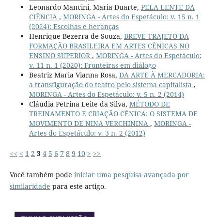
Leonardo Mancini, Maria Duarte,
PELA LENTE DA
CIÊNCIA
,
MORINGA - Artes do Espetáculo: v. 15 n. 1
(2024): Escolhas e heranças
Henrique Bezerra de Souza,
BREVE TRAJETO DA
FORMAÇÃO BRASILEIRA EM ARTES CÊNICAS NO
ENSINO SUPERIOR
,
MORINGA - Artes do Espetáculo:
v. 11 n. 1 (2020): Fronteiras em diálogo
Beatriz Maria Vianna Rosa,
DA ARTE À MERCADORIA:
a transfiguração do teatro pelo sistema capitalista
,
MORINGA - Artes do Espetáculo: v. 5 n. 2 (2014)
Cláudia Petrina Leite da Silva,
MÉTODO DE
TREINAMENTO E CRIAÇÃO CÊNICA: O SISTEMA DE
MOVIMENTO DE NINA VERCHININA
,
MORINGA -
Artes do Espetáculo: v. 3 n. 2 (2012)
<<
<
1
2
3
4
5
6
7
8
9
10
>
>>
Você também pode
iniciar uma pesquisa avançada por
similaridade
para este artigo.