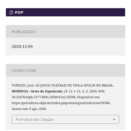
PDF
PUBLICADO
2020-12-09
COMO CITAR
TONEZZI, José. OS JOGOS TEATRAIS DE VIOLA SPOLIN NO BRASIL.
MORINGA - Artes do Espetáculo
,
[S. l.]
, v. 11, n. 2, 2020. DOI:
10.22478/ufpb.2177-8841.2020v11n2.56566. Disponível em:
https://periodicos.ufpb.br/index.php/moringa/article/view/56566.
Acesso em: 9 ago. 2026.
Fomatos de Citação