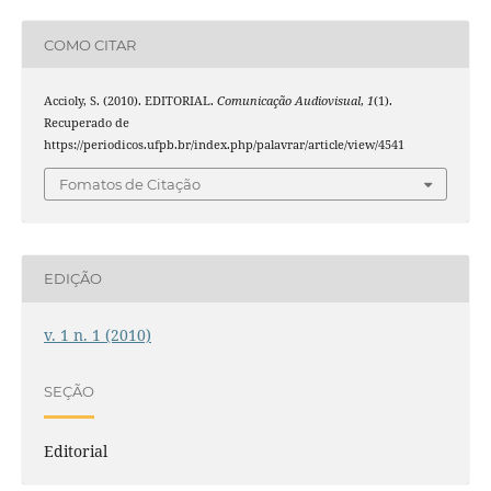
COMO CITAR
Accioly, S. (2010). EDITORIAL.
Comunicação Audiovisual
,
1
(1).
Recuperado de
https://periodicos.ufpb.br/index.php/palavrar/article/view/4541
Fomatos de Citação
EDIÇÃO
v. 1 n. 1 (2010)
SEÇÃO
Editorial