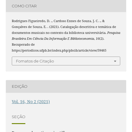
COMO CITAR
Rodrigues Figueiredo, D. ., Cardoso Ennes de Souza, J. C. ., &
Gonçalves de Souza, E. . (2021). Catalogação descritiva e temática de
documentos musicais no contexto da biblioteca universitária.
Pesquisa
Brasileira Em Ciência Da Informação E Biblioteconomia
,
16
(2).
Recuperado de
https://periodicos.ufpb.br/index.php/pbcib/article/view/59465
Fomatos de Citação
EDIÇÃO
Vol. 16, No 2 (2021)
SEÇÃO