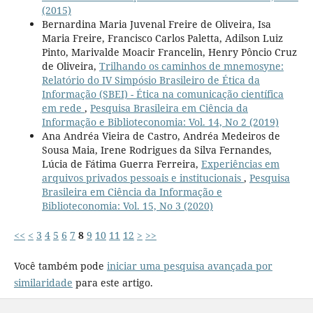
(2015)
Bernardina Maria Juvenal Freire de Oliveira, Isa
Maria Freire, Francisco Carlos Paletta, Adilson Luiz
Pinto, Marivalde Moacir Francelin, Henry Pôncio Cruz
de Oliveira,
Trilhando os caminhos de mnemosyne:
Relatório do IV Simpósio Brasileiro de Ética da
Informação (SBEI) - Ética na comunicação científica
em rede
,
Pesquisa Brasileira em Ciência da
Informação e Biblioteconomia: Vol. 14, No 2 (2019)
Ana Andréa Vieira de Castro, Andréa Medeiros de
Sousa Maia, Irene Rodrigues da Silva Fernandes,
Lúcia de Fátima Guerra Ferreira,
Experiências em
arquivos privados pessoais e institucionais
,
Pesquisa
Brasileira em Ciência da Informação e
Biblioteconomia: Vol. 15, No 3 (2020)
<<
<
3
4
5
6
7
8
9
10
11
12
>
>>
Você também pode
iniciar uma pesquisa avançada por
similaridade
para este artigo.