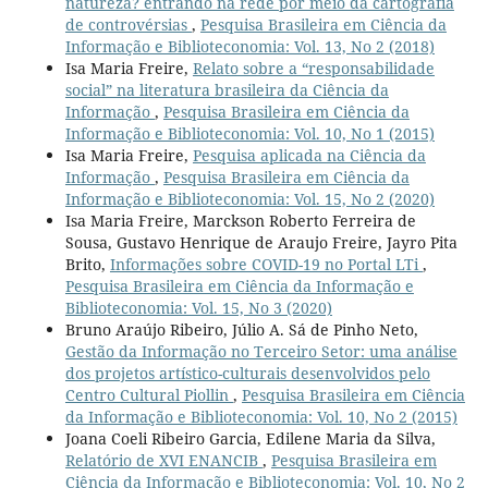
natureza? entrando na rede por meio da cartografia
de controvérsias
,
Pesquisa Brasileira em Ciência da
Informação e Biblioteconomia: Vol. 13, No 2 (2018)
Isa Maria Freire,
Relato sobre a “responsabilidade
social” na literatura brasileira da Ciência da
Informação
,
Pesquisa Brasileira em Ciência da
Informação e Biblioteconomia: Vol. 10, No 1 (2015)
Isa Maria Freire,
Pesquisa aplicada na Ciência da
Informação
,
Pesquisa Brasileira em Ciência da
Informação e Biblioteconomia: Vol. 15, No 2 (2020)
Isa Maria Freire, Marckson Roberto Ferreira de
Sousa, Gustavo Henrique de Araujo Freire, Jayro Pita
Brito,
Informações sobre COVID-19 no Portal LTi
,
Pesquisa Brasileira em Ciência da Informação e
Biblioteconomia: Vol. 15, No 3 (2020)
Bruno Araújo Ribeiro, Júlio A. Sá de Pinho Neto,
Gestão da Informação no Terceiro Setor: uma análise
dos projetos artístico-culturais desenvolvidos pelo
Centro Cultural Piollin
,
Pesquisa Brasileira em Ciência
da Informação e Biblioteconomia: Vol. 10, No 2 (2015)
Joana Coeli Ribeiro Garcia, Edilene Maria da Silva,
Relatório de XVI ENANCIB
,
Pesquisa Brasileira em
Ciência da Informação e Biblioteconomia: Vol. 10, No 2