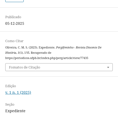
Publicado
05-12-2025
Como Citar
Oliveira, C. M. S. (2025). Expediente.
Perg@minho - Revista Discente De
História
,
1
(1), I-VI. Recuperado de
https://periodicos.ufpb.br/index.php/perg/article/view/77435
Fomatos de Citação
Edição
v. 1 n. 1 (2025)
Seção
Expediente