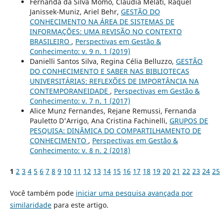
Fernanda da Silva Momo, Claudia Melati, Raquel
Janissek-Muniz, Ariel Behr,
GESTÃO DO
CONHECIMENTO NA ÁREA DE SISTEMAS DE
INFORMAÇÕES: UMA REVISÃO NO CONTEXTO
BRASILEIRO
,
Perspectivas em Gestão &
Conhecimento: v. 9 n. 1 (2019)
Danielli Santos Silva, Regina Célia Belluzzo,
GESTÃO
DO CONHECIMENTO E SABER NAS BIBLIOTECAS
UNIVERSITÁRIAS: REFLEXÕES DE IMPORTÂNCIA NA
CONTEMPORANEIDADE
,
Perspectivas em Gestão &
Conhecimento: v. 7 n. 1 (2017)
Alice Munz Fernandes, Rejane Remussi, Fernanda
Pauletto D'Arrigo, Ana Cristina Fachinelli,
GRUPOS DE
PESQUISA: DINÂMICA DO COMPARTILHAMENTO DE
CONHECIMENTO
,
Perspectivas em Gestão &
Conhecimento: v. 8 n. 2 (2018)
1
2
3
4
5
6
7
8
9
10
11
12
13
14
15
16
17
18
19
20
21
22
23
24
25
Você também pode
iniciar uma pesquisa avançada por
similaridade
para este artigo.