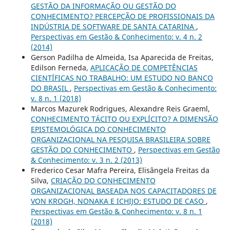
GESTÃO DA INFORMAÇÃO OU GESTÃO DO
CONHECIMENTO? PERCEPÇÃO DE PROFISSIONAIS DA
INDÚSTRIA DE SOFTWARE DE SANTA CATARINA
,
Perspectivas em Gestão & Conhecimento: v. 4 n. 2
(2014)
Gerson Padilha de Almeida, Isa Aparecida de Freitas,
Edilson Ferneda,
APLICAÇÃO DE COMPETÊNCIAS
CIENTÍFICAS NO TRABALHO: UM ESTUDO NO BANCO
DO BRASIL
,
Perspectivas em Gestão & Conhecimento:
v. 8 n. 1 (2018)
Marcos Mazurek Rodrigues, Alexandre Reis Graeml,
CONHECIMENTO TÁCITO OU EXPLÍCITO? A DIMENSÃO
EPISTEMOLÓGICA DO CONHECIMENTO
ORGANIZACIONAL NA PESQUISA BRASILEIRA SOBRE
GESTÃO DO CONHECIMENTO
,
Perspectivas em Gestão
& Conhecimento: v. 3 n. 2 (2013)
Frederico Cesar Mafra Pereira, Elisângela Freitas da
Silva,
CRIAÇÃO DO CONHECIMENTO
ORGANIZACIONAL BASEADA NOS CAPACITADORES DE
VON KROGH, NONAKA E ICHIJO: ESTUDO DE CASO
,
Perspectivas em Gestão & Conhecimento: v. 8 n. 1
(2018)