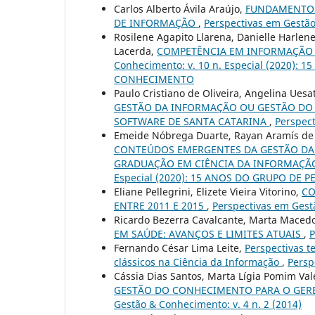
Carlos Alberto Ávila Araújo,
FUNDAMENTOS
DE INFORMAÇÃO
,
Perspectivas em Gestão
Rosilene Agapito Llarena, Danielle Harlene
Lacerda,
COMPETÊNCIA EM INFORMAÇÃO
Conhecimento: v. 10 n. Especial (2020
CONHECIMENTO
Paulo Cristiano de Oliveira, Angelina Uesa
GESTÃO DA INFORMAÇÃO OU GESTÃO DO 
SOFTWARE DE SANTA CATARINA
,
Perspect
Emeide Nóbrega Duarte, Rayan Aramís de Br
CONTEÚDOS EMERGENTES DA GESTÃO DA
GRADUAÇÃO EM CIÊNCIA DA INFORMAÇÃ
Especial (2020): 15 ANOS DO GRUPO D
Eliane Pellegrini, Elizete Vieira Vitorino,
CO
ENTRE 2011 E 2015
,
Perspectivas em Gestã
Ricardo Bezerra Cavalcante, Marta Macedo
EM SAÚDE: AVANÇOS E LIMITES ATUAIS
,
P
Fernando César Lima Leite,
Perspectivas t
clássicos na Ciência da Informação
,
Persp
Cássia Dias Santos, Marta Lígia Pomim Va
GESTÃO DO CONHECIMENTO PARA O GER
Gestão & Conhecimento: v. 4 n. 2 (2014)