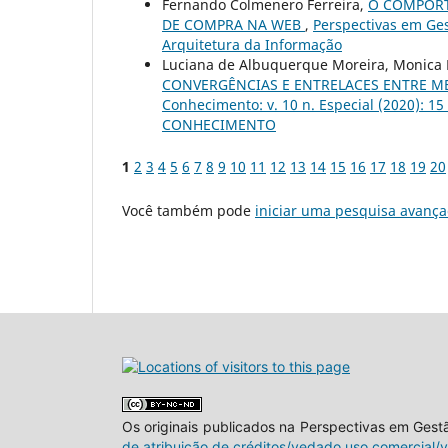
Fernando Colmenero Ferreira,
O COMPORT
DE COMPRA NA WEB
,
Perspectivas em Ges
Arquitetura da Informação
Luciana de Albuquerque Moreira, Monica M
CONVERGÊNCIAS E ENTRELACES ENTRE M
Conhecimento: v. 10 n. Especial (2020
CONHECIMENTO
1
2
3
4
5
6
7
8
9
10
11
12
13
14
15
16
17
18
19
20
Você também pode
iniciar uma pesquisa avança
Os originais publicados na Perspectivas em Ges
de atribuição de créditos/vedado uso comercial/