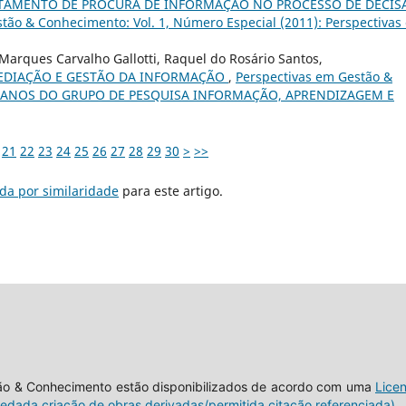
AMENTO DE PROCURA DE INFORMAÇÃO NO PROCESSO DE DECIS
tão & Conhecimento: Vol. 1, Número Especial (2011): Perspectivas
arques Carvalho Gallotti, Raquel do Rosário Santos,
EDIAÇÃO E GESTÃO DA INFORMAÇÃO
,
Perspectivas em Gestão &
): 15 ANOS DO GRUPO DE PESQUISA INFORMAÇÃO, APRENDIZAGEM E
21
22
23
24
25
26
27
28
29
30
>
>>
da por similaridade
para este artigo.
tão & Conhecimento estão disponibilizados de acordo com uma
Lice
vedada criação de obras derivadas/permitida citação referenciada)
.