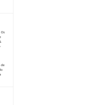
: Os
e
&
o
s de
do
a