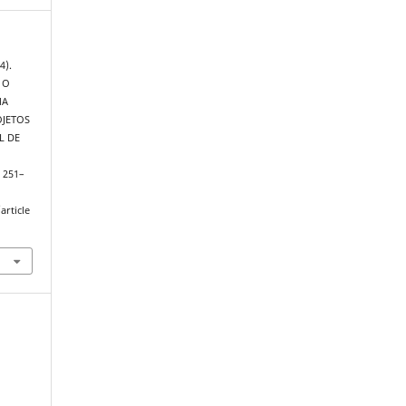
4).
 O
MA
OJETOS
L DE
, 251–
article