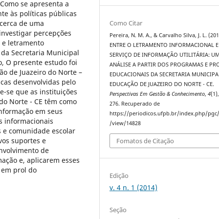
 Como se apresenta a
te às políticas públicas
acerca de uma
Como Citar
 investigar percepções
Pereira, N. M. A., & Carvalho Silva, J. L. (201
a e letramento
ENTRE O LETRAMENTO INFORMACIONAL E
 da Secretaria Municipal
SERVIÇO DE INFORMAÇÃO UTILITÁRIA: U
, O presente estudo foi
ANÁLISE A PARTIR DOS PROGRAMAS E PR
ão de Juazeiro do Norte –
EDUCACIONAIS DA SECRETARIA MUNICIPA
icas desenvolvidas pelo
EDUCAÇÃO DE JUAZEIRO DO NORTE - CE.
-se que as instituições
Perspectivas Em Gestão & Conhecimento
,
4
(1)
 do Norte - CE têm como
276. Recuperado de
 informação em seus
https://periodicos.ufpb.br/index.php/pgc/
s informacionais
/view/14828
s e comunidade escolar
vos suportes e
Fomatos de Citação
nvolvimento de
ação e, aplicarem esses
 em prol do
Edição
v. 4 n. 1 (2014)
Seção