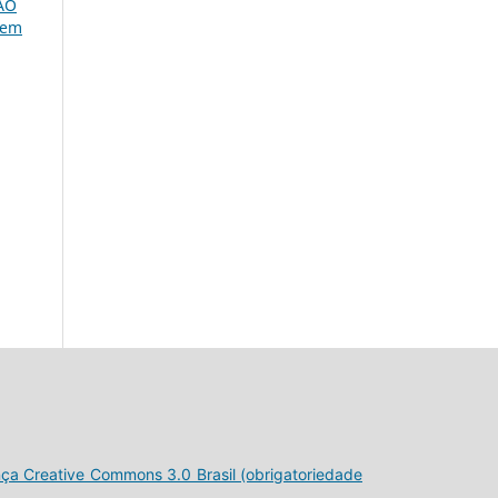
ÃO
 em
nça Creative Commons 3.0 Brasil (obrigatoriedade