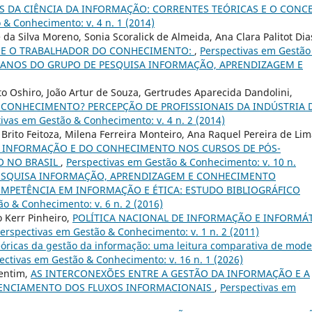
 DA CIÊNCIA DA INFORMAÇÃO: CORRENTES TEÓRICAS E O CONC
 & Conhecimento: v. 4 n. 1 (2014)
 da Silva Moreno, Sonia Scoralick de Almeida, Ana Clara Palitot Dia
 E O TRABALHADOR DO CONHECIMENTO:
,
Perspectivas em Gestão
): 15 ANOS DO GRUPO DE PESQUISA INFORMAÇÃO, APRENDIZAGEM E
to Oshiro, João Artur de Souza, Gertrudes Aparecida Dandolini,
CONHECIMENTO? PERCEPÇÃO DE PROFISSIONAIS DA INDÚSTRIA 
ivas em Gestão & Conhecimento: v. 4 n. 2 (2014)
ito Feitoza, Milena Ferreira Monteiro, Ana Raquel Pereira de Lim
 INFORMAÇÃO E DO CONHECIMENTO NOS CURSOS DE PÓS-
O NO BRASIL
,
Perspectivas em Gestão & Conhecimento: v. 10 n.
E PESQUISA INFORMAÇÃO, APRENDIZAGEM E CONHECIMENTO
MPETÊNCIA EM INFORMAÇÃO E ÉTICA: ESTUDO BIBLIOGRÁFICO
o & Conhecimento: v. 6 n. 2 (2016)
 Kerr Pinheiro,
POLÍTICA NACIONAL DE INFORMAÇÃO E INFORMÁ
erspectivas em Gestão & Conhecimento: v. 1 n. 2 (2011)
eóricas da gestão da informação: uma leitura comparativa de mode
ectivas em Gestão & Conhecimento: v. 16 n. 1 (2026)
lentim,
AS INTERCONEXÕES ENTRE A GESTÃO DA INFORMAÇÃO E A
ENCIAMENTO DOS FLUXOS INFORMACIONAIS
,
Perspectivas em