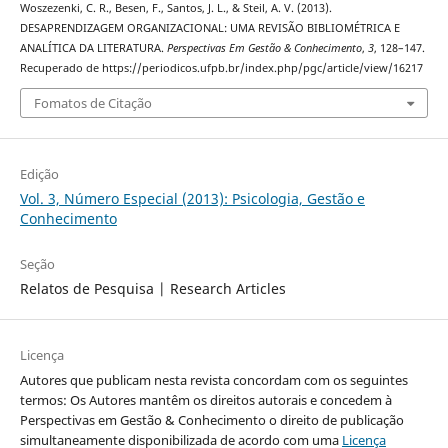
Woszezenki, C. R., Besen, F., Santos, J. L., & Steil, A. V. (2013).
DESAPRENDIZAGEM ORGANIZACIONAL: UMA REVISÃO BIBLIOMÉTRICA E
ANALÍTICA DA LITERATURA.
Perspectivas Em Gestão & Conhecimento
,
3
, 128–147.
Recuperado de https://periodicos.ufpb.br/index.php/pgc/article/view/16217
Fomatos de Citação
Edição
Vol. 3, Número Especial (2013): Psicologia, Gestão e
Conhecimento
Seção
Relatos de Pesquisa | Research Articles
Licença
Autores que publicam nesta revista concordam com os seguintes
termos: Os Autores mantêm os direitos autorais e concedem à
Perspectivas em Gestão & Conhecimento o direito de publicação
simultaneamente disponibilizada de acordo com uma
Licença