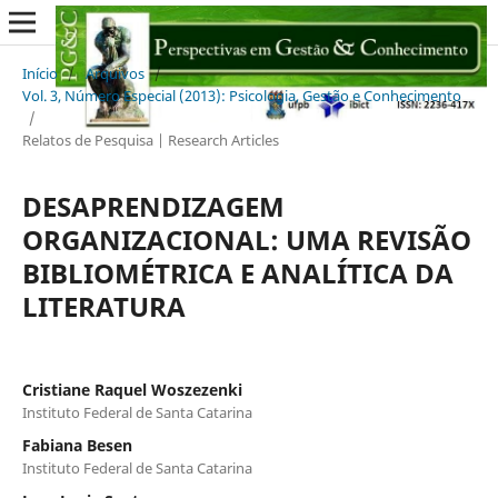
Início
/
Arquivos
/
Vol. 3, Número Especial (2013): Psicologia, Gestão e Conhecimento
/
Relatos de Pesquisa | Research Articles
DESAPRENDIZAGEM
ORGANIZACIONAL: UMA REVISÃO
BIBLIOMÉTRICA E ANALÍTICA DA
LITERATURA
Cristiane Raquel Woszezenki
Instituto Federal de Santa Catarina
Fabiana Besen
Instituto Federal de Santa Catarina