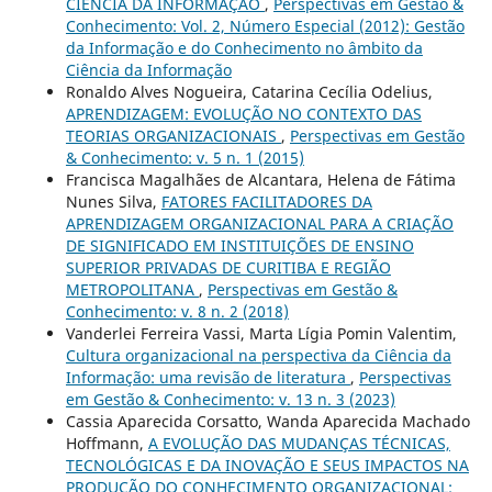
CIÊNCIA DA INFORMAÇÃO
,
Perspectivas em Gestão &
Conhecimento: Vol. 2, Número Especial (2012): Gestão
da Informação e do Conhecimento no âmbito da
Ciência da Informação
Ronaldo Alves Nogueira, Catarina Cecília Odelius,
APRENDIZAGEM: EVOLUÇÃO NO CONTEXTO DAS
TEORIAS ORGANIZACIONAIS
,
Perspectivas em Gestão
& Conhecimento: v. 5 n. 1 (2015)
Francisca Magalhães de Alcantara, Helena de Fátima
Nunes Silva,
FATORES FACILITADORES DA
APRENDIZAGEM ORGANIZACIONAL PARA A CRIAÇÃO
DE SIGNIFICADO EM INSTITUIÇÕES DE ENSINO
SUPERIOR PRIVADAS DE CURITIBA E REGIÃO
METROPOLITANA
,
Perspectivas em Gestão &
Conhecimento: v. 8 n. 2 (2018)
Vanderlei Ferreira Vassi, Marta Lígia Pomin Valentim,
Cultura organizacional na perspectiva da Ciência da
Informação: uma revisão de literatura
,
Perspectivas
em Gestão & Conhecimento: v. 13 n. 3 (2023)
Cassia Aparecida Corsatto, Wanda Aparecida Machado
Hoffmann,
A EVOLUÇÃO DAS MUDANÇAS TÉCNICAS,
TECNOLÓGICAS E DA INOVAÇÃO E SEUS IMPACTOS NA
PRODUÇÃO DO CONHECIMENTO ORGANIZACIONAL: