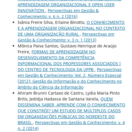
APRENDIZAGEM ORGANIZACIONAL E OPEN USER
INNOVATION
,
Perspectivas em Gestão &
Conhecimento: v. 6 n. 2 (2016)
Ivânia Freire Silva, Erlaine Binotto,
O CONHECIMENTO
E A APRENDIZAGEM ORGANIZACIONAL NO CONTEXTO
DE UMA ORGANIZAÇÃO RURAL
,
Perspectivas em
Gestão & Conhecimento: v. 3 n. 1 (2013)
Mônica Paiva Santos, Gustavo Henrique de Araújo
Freire,
FORMAS DE APRENDIZAGEM NO
DESENVOLVIMENTO DA COMPETÊNCIA
INFORMACIONAL DOS PROFESSORES ASSOCIADOS I
DO CENTRO DE TECNOLOGIA DA UFPB
,
Perspectivas
em Gestão & Conhecimento: Vol. 2, Número Especial
(2012): Gestão da Informação e do Conhecimento no
âmbito da Ciência da Informação
Ahiram Brunni Cartaxo de Castro, Lydia Maria Pinto
Brito, Jedidja Hadassa de Santana Varela,
QUEM
DISSEMINA SABER, APRENDE COM O CONHECIMENTO
QUE CONSTRÓI? UM ESTUDO DE MÚLTIPLOS CASOS
EM ORGANIZAÇÕES PÚBLICAS DO NORDESTE DO
BRASIL
,
Perspectivas em Gestão & Conhecimento: v. 4
n. 2 (2014)