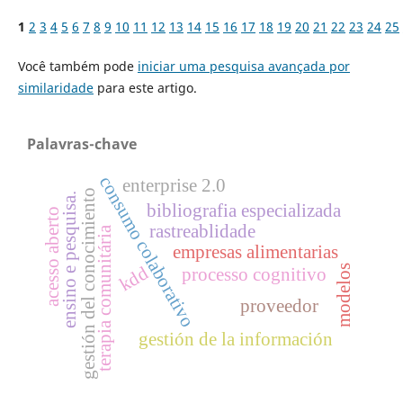
1
2
3
4
5
6
7
8
9
10
11
12
13
14
15
16
17
18
19
20
21
22
23
24
25
Você também pode
iniciar uma pesquisa avançada por
similaridade
para este artigo.
Palavras-chave
consumo colaborativo
enterprise 2.0
gestión del conocimiento
ensino e pesquisa.
bibliografia especializada
acesso aberto
rastreablidade
terapia comunitária
empresas alimentarias
kdd
modelos
processo cognitivo
proveedor
gestión de la información