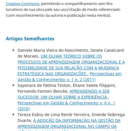
Creative Commons
, permitindo o compartilhamento sem fins
lucrativos de sua obra pelo seu uso/citação de modo referenciado
(com reconhecimento da autoria e publicação nesta revista).
Artigos Semelhantes
Daniele Maria Vieira do Nascimento, Ionete Cavalcanti
de Moraes,
UM OLHAR TEÓRICO SOBRE OS
PROCESSOS DE APRENDIZAGEM ORGANIZACIONAL E A
POSSIBILIDADE DE SUA RELAÇÃO COM A MUDANÇA
ESTRATÉGICA NAS ORGANIZAÇÕES
,
Perspectivas em
Gestão & Conhecimento: v. 1 n. 2 (2011)
Sayonara de Fátima Teston, Eliane Salete Filippim,
Fernando Fantoni Bencke,
APRENDENDO A SER
SUCESSOR: UM OLHAR SOBRE A EXPERIÊNCIA
,
Perspectivas em Gestão & Conhecimento: v. 6 n. 1
(2016)
Tereza Evâny de Lima Renôr Ferreira, Emeide Nóbrega
Duarte,
A ADOÇÃO DA INFORMAÇÃO NA GESTÃO DA
APRENDIZAGEM ORGANIZACIONAL NO CAMPO DA