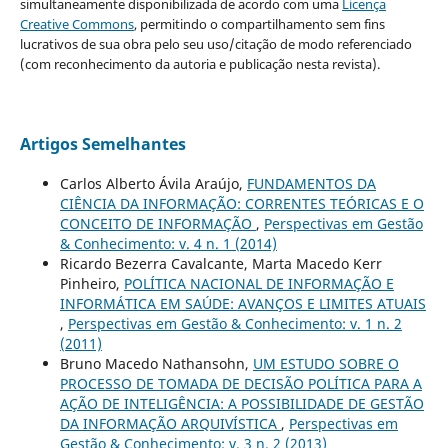
simultaneamente disponibilizada de acordo com uma
Licença
Creative Commons
, permitindo o compartilhamento sem fins
lucrativos de sua obra pelo seu uso/citação de modo referenciado
(com reconhecimento da autoria e publicação nesta revista).
Artigos Semelhantes
Carlos Alberto Ávila Araújo,
FUNDAMENTOS DA
CIÊNCIA DA INFORMAÇÃO: CORRENTES TEÓRICAS E O
CONCEITO DE INFORMAÇÃO
,
Perspectivas em Gestão
& Conhecimento: v. 4 n. 1 (2014)
Ricardo Bezerra Cavalcante, Marta Macedo Kerr
Pinheiro,
POLÍTICA NACIONAL DE INFORMAÇÃO E
INFORMÁTICA EM SAÚDE: AVANÇOS E LIMITES ATUAIS
,
Perspectivas em Gestão & Conhecimento: v. 1 n. 2
(2011)
Bruno Macedo Nathansohn,
UM ESTUDO SOBRE O
PROCESSO DE TOMADA DE DECISÃO POLÍTICA PARA A
AÇÃO DE INTELIGÊNCIA: A POSSIBILIDADE DE GESTÃO
DA INFORMAÇÃO ARQUIVÍSTICA
,
Perspectivas em
Gestão & Conhecimento: v. 3 n. 2 (2013)