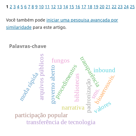
1
2
3
4
5
6
7
8
9
10
11
12
13
14
15
16
17
18
19
20
21
22
23
24
25
Você também pode
iniciar uma pesquisa avançada por
similaridade
para este artigo.
Palavras-chave
arquivos públicos
transparência
fungos
procedimentos
governo aberto
inbound
moda rápida
bioaerossois.
bibliotecas
padronização
sms.
valores
narrativa
participação popular
transferência de tecnologia