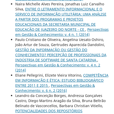
Naira Michelle Alves Pereira, Jonathas Luiz Carvalho
Silva,
ENTRE O LETRAMENTO INFORMACIONAL E O
SERVIÇO DE INFORMAÇÃO UTILITÁRIA: UMA ANÁLISE
A PARTIR DOS PROGRAMAS E PROJETOS
EDUCACIONAIS DA SECRETARIA MUNICIPAL DE
EDUCAÇÃO DE JUAZEIRO DO NORTE - CE
,
Perspectivas
em Gestão & Conhecimento: v. 4 n. 1 (2014)
Paulo Cristiano de Oliveira, Angelina Uesato Oshiro,
João Artur de Souza, Gertrudes Aparecida Dandolini,
GESTÃO DA INFORMAÇÃO OU GESTÃO DO
CONHECIMENTO? PERCEPÇÃO DE PROFISSIONAIS DA
INDÚSTRIA DE SOFTWARE DE SANTA CATARINA
,
Perspectivas em Gestão & Conhecimento: v. 4 n. 2
(2014)
Eliane Pellegrini, Elizete Vieira Vitorino,
COMPETÊNCIA
EM INFORMAÇÃO E ÉTICA: ESTUDO BIBLIOGRÁFICO
ENTRE 2011 E 2015
,
Perspectivas em Gestão &
Conhecimento: v. 6 n. 2 (2016)
Leandro da Conceição Borges, Andressa Gonçalves
Castro, Diego Martins Aragão da Silva, Bruna Beltrão
Belinato de Vasconcellos, Barbara Christian Vitiello,
POTENCIALIDADES DOS REPOSITÓRIOS