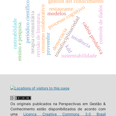
gestión del conocimiento
periódico científico
processo cognitivo
consumo colaborativo
controle de dados
restaurante
modelos
terapia comunitária
revisão de literatura.
transdisciplinariedad
rastreablidade
cadeia produtiva
ensino e pesquisa.
democracia
proveedor
tendência
kdd
sustentabilidade
Os originais publicados na Perspectivas em Gestão &
Conhecimento estão disponibilizados de acordo com
uma
Licença Creative Commons 3.0 Brasil