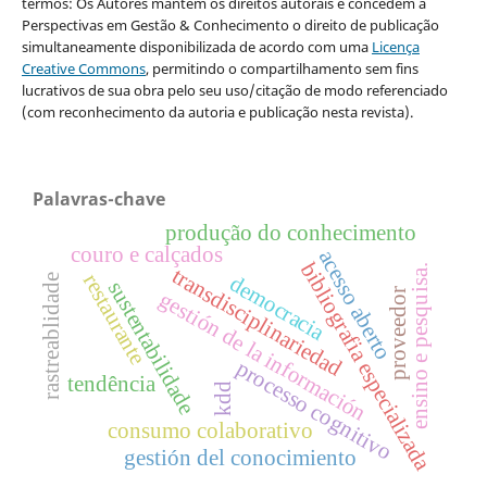
termos: Os Autores mantêm os direitos autorais e concedem à
Perspectivas em Gestão & Conhecimento o direito de publicação
simultaneamente disponibilizada de acordo com uma
Licença
Creative Commons
, permitindo o compartilhamento sem fins
lucrativos de sua obra pelo seu uso/citação de modo referenciado
(com reconhecimento da autoria e publicação nesta revista).
Palavras-chave
produção do conhecimento
couro e calçados
acesso aberto
bibliografia especializada
ensino e pesquisa.
transdisciplinariedad
restaurante
democracia
rastreablidade
sustentabilidade
proveedor
gestión de la información
processo cognitivo
tendência
kdd
consumo colaborativo
gestión del conocimiento