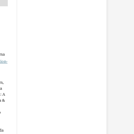
uma
ion-
m,
ua
: A
a &
o
da