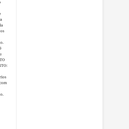
o
e
ra
da
tos
ho.
é
u
ITO
NTO:
rios
 com
ho.