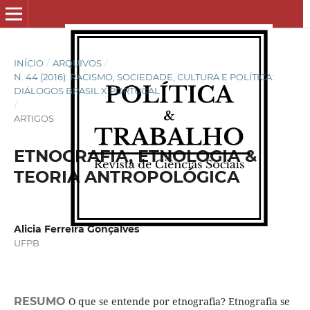
INÍCIO
/
ARQUIVOS
/
N. 44 (2016): RACISMO, SOCIEDADE, CULTURA E POLÍTICA:
DIÁLOGOS BRASIL X PORTUGAL
/
ARTIGOS
ETNOGRAFIA, ETNOLOGIA &
TEORIA ANTROPOLÓGICA
Alicia Ferreira Gonçalves
UFPB
RESUMO
O que se entende por etnografia? Etnografia se