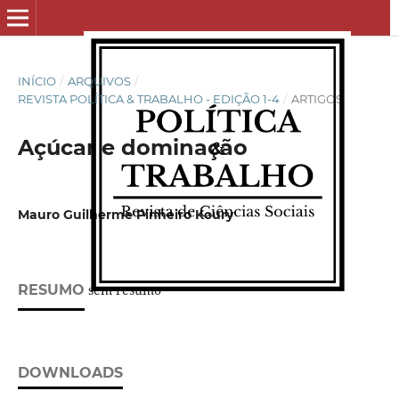
INÍCIO
/
ARQUIVOS
/
REVISTA POLÍTICA & TRABALHO - EDIÇÃO 1-4
/
ARTIGOS
Açúcar e dominação
Mauro Guilherme Pinheiro Koury
RESUMO
sem resumo
DOWNLOADS