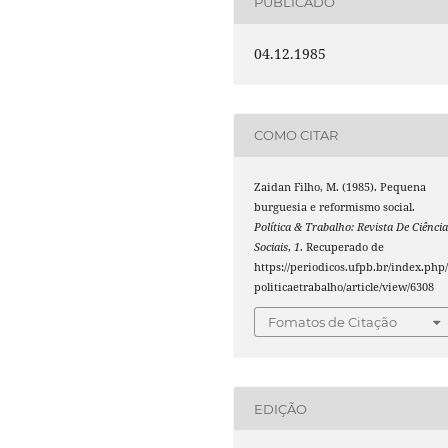
PUBLICADO
04.12.1985
COMO CITAR
Zaidan Filho, M. (1985). Pequena
burguesia e reformismo social.
Política & Trabalho: Revista De Ciênci
Sociais
,
1
. Recuperado de
https://periodicos.ufpb.br/index.php
politicaetrabalho/article/view/6308
Fomatos de Citação
EDIÇÃO