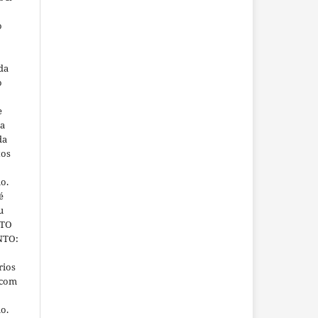
o
da
o
e
ra
da
tos
ho.
é
u
ITO
NTO:
rios
 com
ho.