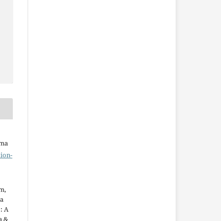
uma
ion-
m,
ua
: A
a &