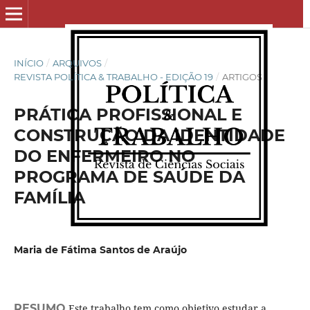
INÍCIO
/
ARQUIVOS
/
REVISTA POLÍTICA & TRABALHO - EDIÇÃO 19
/
ARTIGOS
PRÁTICA PROFISSIONAL E
CONSTRUÇÃO DA IDENTIDADE
DO ENFERMEIRO NO
PROGRAMA DE SAÚDE DA
FAMÍLIA
Maria de Fátima Santos de Araújo
RESUMO
Este trabalho tem como objetivo estudar a