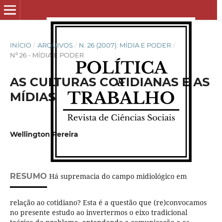
INÍCIO
/
ARQUIVOS
/
N. 26 (2007): MÍDIA E PODER
/
Nº 26 - MÍDIA E PODER
AS CULTURAS COTIDIANAS E AS
MÍDIAS
Wellington Pereira
RESUMO
Há supremacia do campo midiológico em
relação ao cotidiano? Esta é a questão que (re)convocamos
no presente estudo ao invertermos o eixo tradicional