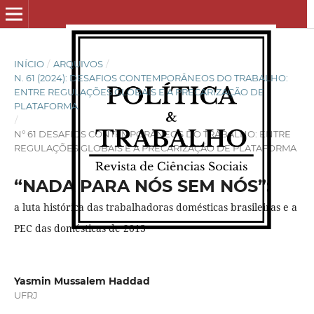
INÍCIO
/
ARQUIVOS
/
N. 61 (2024): DESAFIOS CONTEMPORÂNEOS DO TRABALHO:
ENTRE REGULAÇÕES GLOBAIS E A PRECARIZAÇÃO DE
PLATAFORMA
/
N° 61 DESAFIOS CONTEMPORÂNEOS DO TRABALHO: ENTRE
REGULAÇÕES GLOBAIS E A PRECARIZAÇÃO DE PLATAFORMA
“NADA PARA NÓS SEM NÓS”:
a luta histórica das trabalhadoras domésticas brasileiras e a
PEC das domésticas de 2013
Yasmin Mussalem Haddad
UFRJ